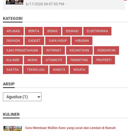
6/17/2020 04:07:00 PM
KATEGORI
APLIKASI
BERITA
BISNIS
EDUKASI
ELEKTRONIKA
FASHION
GADGET
GAYA HIDUP
HIBURAN
ILMU PENGETAHUAN
INTERNET
KECANTIKAN
KESEHATAN
KULINER
MUSIK
OTOMOTIF
PARENTING
PROPERTI
SASTRA
TEKNOLOGI
WANITA
WISATA
ARSIP
KULINER
Cara Membuat Wallen Soes yang Lezat dan Lembut di Rumah