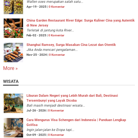
Wallen soes merupakan salah satu...
Apr-19 - 2025 |
0 Komentar
China Garden Restaurant River Edge: Surga Kuliner Cina yang Autentik
di New Jersey
Terletak di jantung kota River...
Feb-02 - 2025 |
0 Komentar
Shanghai Ramsey, Surga Masakan Cina Lezat dan Otentik
Jika Anda mencari pengalaman...
Nov-25 - 2024 |
0 Komentar
More »
WISATA
Liburan Dalam Negeri yang Lebih Murah dari Bali, Destinasi
Tersembunyi yang Layak Dicoba
Bali masih menjadi destinasi wisata...
Jul-26 - 2026 |
0 Komentar
Cara Mengurus Visa Schengen dari Indonesia | Panduan Lengkap
GoVisa
Ingin jalan-jalan ke Eropa tapi...
Oct-09 - 2025 |
0 Komentar