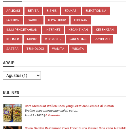
APLIKASI
BERITA
BISNIS
EDUKASI
ELEKTRONIKA
FASHION
GADGET
GAYA HIDUP
HIBURAN
ILMU PENGETAHUAN
INTERNET
KECANTIKAN
KESEHATAN
KULINER
MUSIK
OTOMOTIF
PARENTING
PROPERTI
SASTRA
TEKNOLOGI
WANITA
WISATA
ARSIP
KULINER
Cara Membuat Wallen Soes yang Lezat dan Lembut di Rumah
Wallen soes merupakan salah satu...
Apr-19 - 2025 |
0 Komentar
China Garden Restaurant River Edge: Surga Kuliner Cina yang Autentik