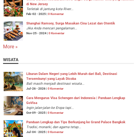
di New Jersey
Terletak di jantung kota River...
Feb-02 - 2025 |
0 Komentar
Shanghai Ramsey, Surga Masakan Cina Lezat dan Otentik
Jika Anda mencari pengalaman...
Nov-25 - 2024 |
0 Komentar
More »
WISATA
Liburan Dalam Negeri yang Lebih Murah dari Bali, Destinasi
Tersembunyi yang Layak Dicoba
Bali masih menjadi destinasi wisata...
Jul-26 - 2026 |
0 Komentar
Cara Mengurus Visa Schengen dari Indonesia | Panduan Lengkap
GoVisa
Ingin jalan-jalan ke Eropa tapi...
Oct-09 - 2025 |
0 Komentar
Panduan Lengkap dan Tips Berkunjung ke Grand Palace Bangkok
Tradisi, monarki, dan agama tetap...
Jul-04 - 2025 |
0 Komentar