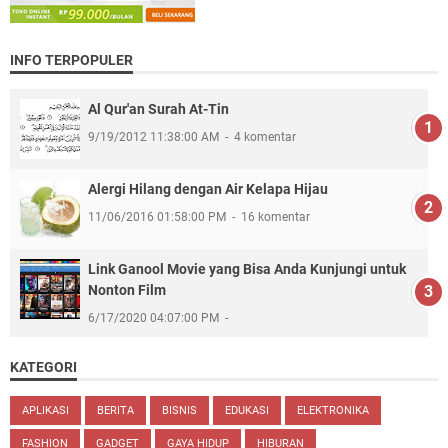
INFO TERPOPULER
Al Qur'an Surah At-Tin
9/19/2012 11:38:00 AM
4 komentar
Alergi Hilang dengan Air Kelapa Hijau
11/06/2016 01:58:00 PM
16 komentar
Link Ganool Movie yang Bisa Anda Kunjungi untuk
Nonton Film
6/17/2020 04:07:00 PM
KATEGORI
APLIKASI
BERITA
BISNIS
EDUKASI
ELEKTRONIKA
FASHION
GADGET
GAYA HIDUP
HIBURAN