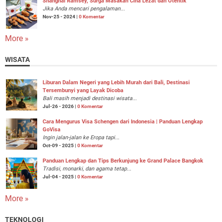
Shanghai Ramsey, Surga Masakan Cina Lezat dan Otentik
Jika Anda mencari pengalaman...
Nov-25 - 2024 |
0 Komentar
More »
WISATA
Liburan Dalam Negeri yang Lebih Murah dari Bali, Destinasi
Tersembunyi yang Layak Dicoba
Bali masih menjadi destinasi wisata...
Jul-26 - 2026 |
0 Komentar
Cara Mengurus Visa Schengen dari Indonesia | Panduan Lengkap
GoVisa
Ingin jalan-jalan ke Eropa tapi...
Oct-09 - 2025 |
0 Komentar
Panduan Lengkap dan Tips Berkunjung ke Grand Palace Bangkok
Tradisi, monarki, dan agama tetap...
Jul-04 - 2025 |
0 Komentar
More »
TEKNOLOGI