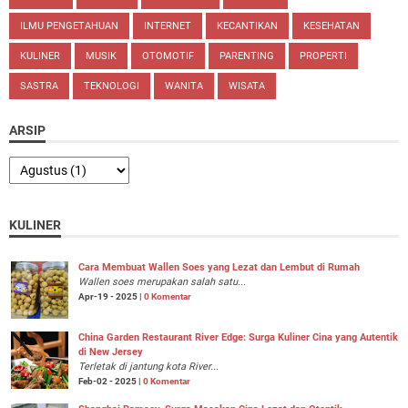
ILMU PENGETAHUAN
INTERNET
KECANTIKAN
KESEHATAN
KULINER
MUSIK
OTOMOTIF
PARENTING
PROPERTI
SASTRA
TEKNOLOGI
WANITA
WISATA
ARSIP
KULINER
Cara Membuat Wallen Soes yang Lezat dan Lembut di Rumah
Wallen soes merupakan salah satu...
Apr-19 - 2025 |
0 Komentar
China Garden Restaurant River Edge: Surga Kuliner Cina yang Autentik
di New Jersey
Terletak di jantung kota River...
Feb-02 - 2025 |
0 Komentar