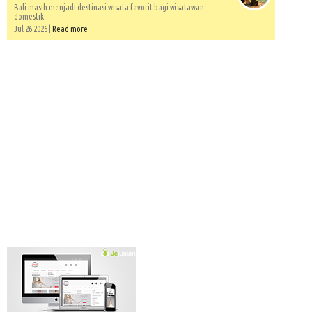
Bali masih menjadi destinasi wisata favorit bagi wisatawan
domestik...
Jul 26 2026 |
Read more