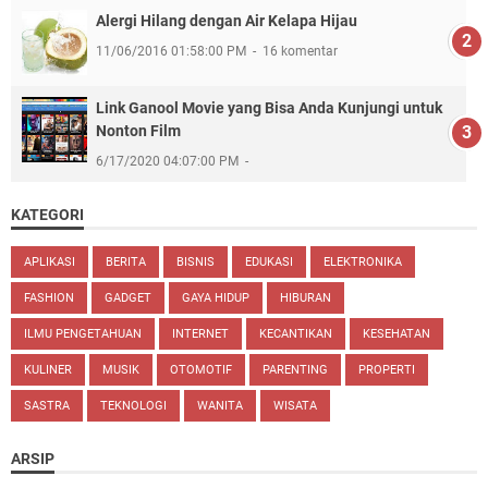
Alergi Hilang dengan Air Kelapa Hijau
11/06/2016 01:58:00 PM
16 komentar
Link Ganool Movie yang Bisa Anda Kunjungi untuk
Nonton Film
6/17/2020 04:07:00 PM
KATEGORI
APLIKASI
BERITA
BISNIS
EDUKASI
ELEKTRONIKA
FASHION
GADGET
GAYA HIDUP
HIBURAN
ILMU PENGETAHUAN
INTERNET
KECANTIKAN
KESEHATAN
KULINER
MUSIK
OTOMOTIF
PARENTING
PROPERTI
SASTRA
TEKNOLOGI
WANITA
WISATA
ARSIP