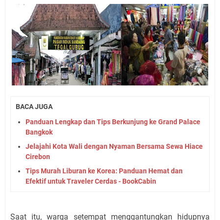
BACA JUGA
Panduan Lengkap dan Tips Berkunjung ke Grand Palace
Bangkok
Jelajahi Kota Wali dengan Nyaman Bersama Sewa Hiace
Cirebon
Tips Murah Liburan ke Korea: Panduan Hemat dan
Efektif untuk Traveler Cerdas - BookCabin
Saat itu, warga setempat menggantungkan hidupnya