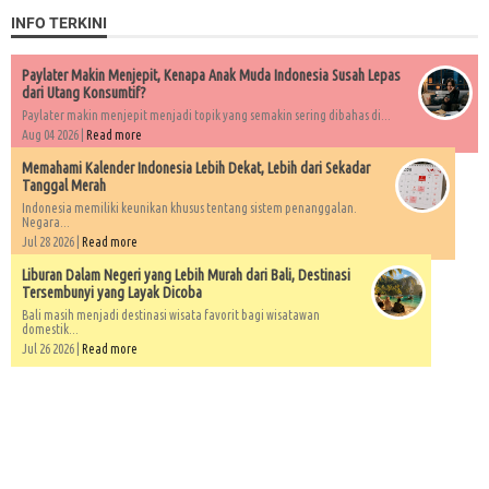
INFO TERKINI
Paylater Makin Menjepit, Kenapa Anak Muda Indonesia Susah Lepas
dari Utang Konsumtif?
Paylater makin menjepit menjadi topik yang semakin sering dibahas di...
Aug 04 2026 |
Read more
Memahami Kalender Indonesia Lebih Dekat, Lebih dari Sekadar
Tanggal Merah
Indonesia memiliki keunikan khusus tentang sistem penanggalan.
Negara...
Jul 28 2026 |
Read more
Liburan Dalam Negeri yang Lebih Murah dari Bali, Destinasi
Tersembunyi yang Layak Dicoba
Bali masih menjadi destinasi wisata favorit bagi wisatawan
domestik...
Jul 26 2026 |
Read more