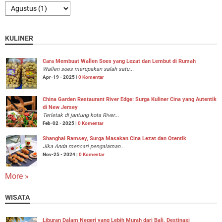
KULINER
Cara Membuat Wallen Soes yang Lezat dan Lembut di Rumah
Wallen soes merupakan salah satu...
Apr-19 - 2025 |
0 Komentar
China Garden Restaurant River Edge: Surga Kuliner Cina yang Autentik
di New Jersey
Terletak di jantung kota River...
Feb-02 - 2025 |
0 Komentar
Shanghai Ramsey, Surga Masakan Cina Lezat dan Otentik
Jika Anda mencari pengalaman...
Nov-25 - 2024 |
0 Komentar
More »
WISATA
Liburan Dalam Negeri yang Lebih Murah dari Bali, Destinasi