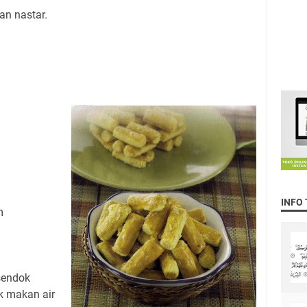
an nastar.
INFO
m
 sendok
k makan air