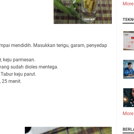
More
TEKN
mpai mendidih. Masukkan terigu, garam, penyedap
r, keju parmesan.
 yang sudah dioles mentega.
 Tabur keju parut.
, 25 menit.
More
BERL