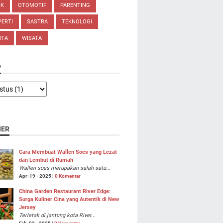
IK
OTOMOTIF
PARENTING
ERTI
SASTRA
TEKNOLOGI
ITA
WISATA
P
NER
Cara Membuat Wallen Soes yang Lezat
dan Lembut di Rumah
Wallen soes merupakan salah satu...
Apr-19 - 2025 |
0 Komentar
China Garden Restaurant River Edge:
Surga Kuliner Cina yang Autentik di New
Jersey
Terletak di jantung kota River...