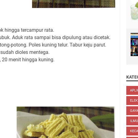
k hingga tercampur rata.
buk. Aduk rata sampai bisa dipulung atau dicetak.
tong-potong. Poles kuning telur. Tabur keju parut.
 sudah dioles mentega.
, 20 menit hingga kuning.
KATE
APLI
ELEK
GAYA
ILM
KEC