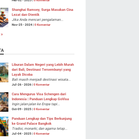
Feb-02 - 2025 |
0 Komentar
Shanghai Ramsey, Surga Masakan Cina
Lezat dan Otentik
Jika Anda mencari pengalaman...
Nov-25 - 2024 |
0 Komentar
 »
TA
Liburan Dalam Negeri yang Lebih Murah
dari Bali, Destinasi Tersembunyi yang
Layak Dicoba
Bali masih menjadi destinasi wisata...
Jul-26 - 2026 |
0 Komentar
Cara Mengurus Visa Schengen dari
Indonesia | Panduan Lengkap GoVisa
Ingin jalan-jalan ke Eropa tapi...
Oct-09 - 2025 |
0 Komentar
Panduan Lengkap dan Tips Berkunjung
ke Grand Palace Bangkok
Tradisi, monarki, dan agama tetap...
Jul-04 - 2025 |
0 Komentar