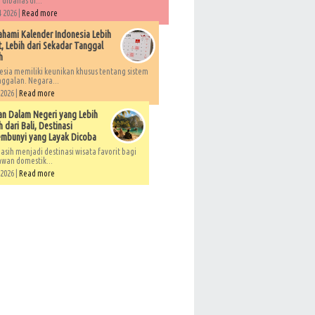
 dibahas di...
 2026 |
Read more
ami Kalender Indonesia Lebih
, Lebih dari Sekadar Tanggal
h
esia memiliki keunikan khusus tentang sistem
ggalan. Negara...
 2026 |
Read more
an Dalam Negeri yang Lebih
 dari Bali, Destinasi
embunyi yang Layak Dicoba
asih menjadi destinasi wisata favorit bagi
awan domestik...
 2026 |
Read more