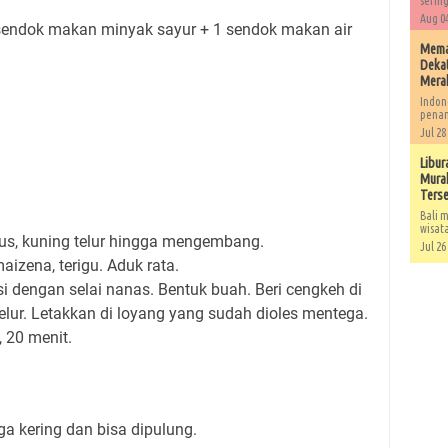
sering
Aug 04
 1 sendok makan minyak sayur + 1 sendok makan air
Memah
Dekat
Mera
Indon
penan
Jul 28
Libur
Murah
Ters
Bali m
wisat
us, kuning telur hingga mengembang.
Jul 26
izena, terigu. Aduk rata.
si dengan selai nanas. Bentuk buah. Beri cengkeh di
elur. Letakkan di loyang yang sudah dioles mentega.
, 20 menit.
a kering dan bisa dipulung.