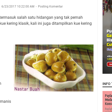
6/23/2017 10:22:00 AM
Posting Komentar
termasuk salah satu hidangan yang tak pernah
 kue kering klasik, kali ini juga ditampilkan kue kering
m
INFO 
Payla
Muda 
emanis
Kons
Payla