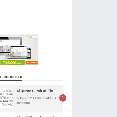
 TERPOPULER
Al Qur'an Surah At-Tin
9/19/2012 11:38:00 AM
4
komentar