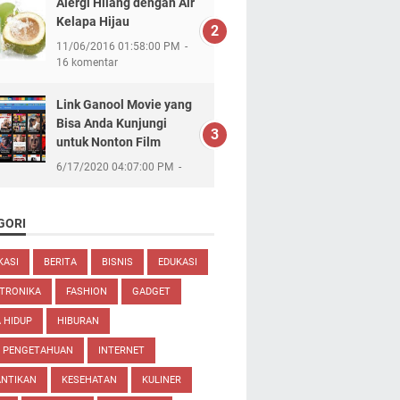
Alergi Hilang dengan Air
Kelapa Hijau
11/06/2016 01:58:00 PM
16 komentar
Link Ganool Movie yang
Bisa Anda Kunjungi
untuk Nonton Film
6/17/2020 04:07:00 PM
GORI
KASI
BERITA
BISNIS
EDUKASI
TRONIKA
FASHION
GADGET
 HIDUP
HIBURAN
U PENGETAHUAN
INTERNET
ANTIKAN
KESEHATAN
KULINER