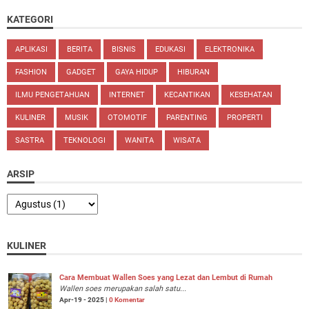
KATEGORI
APLIKASI
BERITA
BISNIS
EDUKASI
ELEKTRONIKA
FASHION
GADGET
GAYA HIDUP
HIBURAN
ILMU PENGETAHUAN
INTERNET
KECANTIKAN
KESEHATAN
KULINER
MUSIK
OTOMOTIF
PARENTING
PROPERTI
SASTRA
TEKNOLOGI
WANITA
WISATA
ARSIP
KULINER
Cara Membuat Wallen Soes yang Lezat dan Lembut di Rumah
Wallen soes merupakan salah satu...
Apr-19 - 2025 |
0 Komentar