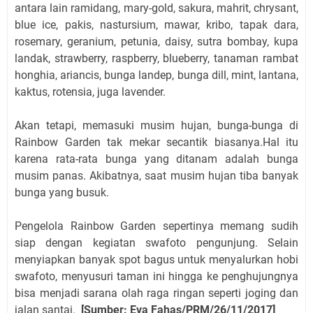
antara lain ramidang, mary-gold, sakura, mahrit, chrysant,
blue ice, pakis, nastursium, mawar, kribo, tapak dara,
rosemary, geranium, petunia, daisy, sutra bombay, kupa
landak, strawberry, raspberry, blueberry, tanaman rambat
honghia, ariancis, bunga landep, bunga dill, mint, lantana,
kaktus, rotensia, juga lavender.
Akan tetapi, memasuki musim hujan, bunga-bunga di
Rainbow Garden tak mekar secantik biasanya.Hal itu
karena rata-rata bunga yang ditanam adalah bunga
musim panas. Akibatnya, saat musim hujan tiba banyak
bunga yang busuk.
Pengelola Rainbow Garden sepertinya memang sudih
siap dengan kegiatan swafoto pengunjung. Selain
menyiapkan banyak spot bagus untuk menyalurkan hobi
swafoto, menyusuri taman ini hingga ke penghujungnya
bisa menjadi sarana olah raga ringan seperti joging dan
jalan santai.
[Sumber: Eva Fahas/PRM/26/11/2017]