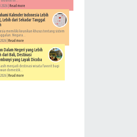
 dibahas di...
 2026 |
Read more
ami Kalender Indonesia Lebih
, Lebih dari Sekadar Tanggal
h
esia memiliki keunikan khusus tentang sistem
ggalan. Negara...
 2026 |
Read more
an Dalam Negeri yang Lebih
 dari Bali, Destinasi
embunyi yang Layak Dicoba
asih menjadi destinasi wisata favorit bagi
awan domestik...
 2026 |
Read more