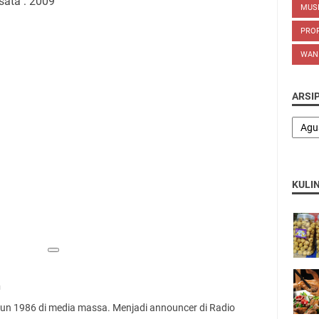
sata : 2009
MUS
PROP
WAN
ARSI
KULI
n
ahun 1986 di media massa. Menjadi announcer di Radio