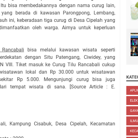
 Itu bisa membedakannya dengan nama curug lain,
yang berada di kawasan Parongpong, Lembang,
uh ini, keberadaan tiga curug di Desa Cipelah yang
 dimanfaatkan oleh warga. Airnya untuk keperluan
 Rancabali
bisa melalui kawasan wisata seperti
erdekatan dengan Situ Patengang, Ciwidey, yang
N VIII. Tiket masuk ke Curug Tilu Rancabali cukup
 wisatawan lokal dan Rp 30.000 untuk wisatawan
KATE
sekitar Rp 5.000. Mengunjungi curug bisa juga
ari tempat wisata di sana. [Source Article : E.
APLI
ELEK
GAYA
ILM
ali, Kampung Cisabuk, Desa Cipelah, Kecamatan
KEC