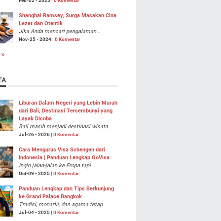
Feb-02 - 2025 |
0 Komentar
Shanghai Ramsey, Surga Masakan Cina
Lezat dan Otentik
Jika Anda mencari pengalaman...
Nov-25 - 2024 |
0 Komentar
 »
TA
Liburan Dalam Negeri yang Lebih Murah
dari Bali, Destinasi Tersembunyi yang
Layak Dicoba
Bali masih menjadi destinasi wisata...
Jul-26 - 2026 |
0 Komentar
Cara Mengurus Visa Schengen dari
Indonesia | Panduan Lengkap GoVisa
Ingin jalan-jalan ke Eropa tapi...
Oct-09 - 2025 |
0 Komentar
Panduan Lengkap dan Tips Berkunjung
ke Grand Palace Bangkok
Tradisi, monarki, dan agama tetap...
Jul-04 - 2025 |
0 Komentar