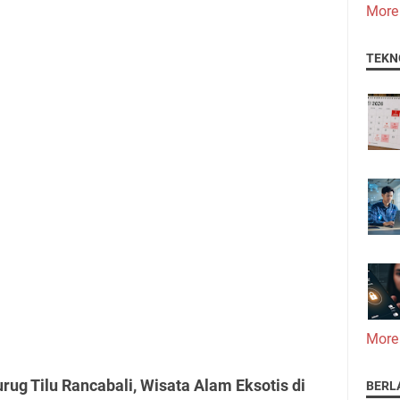
More
TEKN
More
rug Tilu Rancabali, Wisata Alam Eksotis di
BERL