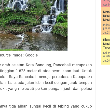
sering
Aug 04
Memah
Dekat
Mera
Indon
penan
Jul 28
Libur
Murah
Ters
Bali m
source image : Google
wisat
Jul 26
 ke arah selatan Kota Bandung, Rancabali merupakan
inggian 1.628 meter di atas permukaan laut. Untuk
 Jalah Raya Rancabali menuju perbatasan Kabupaten
elah. Lalu, ada jalan lebih kecil dengan jarak tempuh
rbukit yang melewati perkampungan, jauh dari polusi
anya tiga aliran sungai kecil di tebing yang cukup