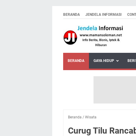
BERANDA
JENDELA INFORMASI
CON
BERANDA
GAYA HIDUP
BERI
Beranda
/
Wisata
Curug Tilu Rancab