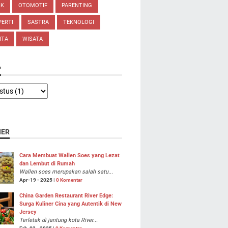
IK
OTOMOTIF
PARENTING
ERTI
SASTRA
TEKNOLOGI
ITA
WISATA
P
NER
Cara Membuat Wallen Soes yang Lezat
dan Lembut di Rumah
Wallen soes merupakan salah satu...
Apr-19 - 2025 |
0 Komentar
China Garden Restaurant River Edge:
Surga Kuliner Cina yang Autentik di New
Jersey
Terletak di jantung kota River...