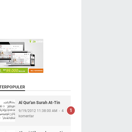
 TERPOPULER
Al Qur'an Surah At-Tin
9/19/2012 11:38:00 AM
4
komentar