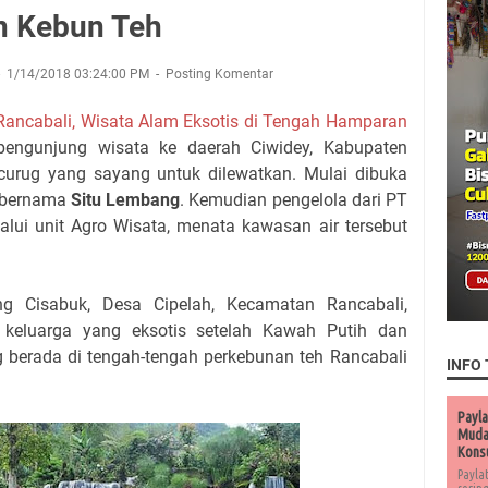
 Kebun Teh
1/14/2018 03:24:00 PM
Posting Komentar
 Rancabali, Wisata Alam Eksotis di Tengah Hamparan
ngunjung wisata ke daerah Ciwidey, Kabupaten
urug yang sayang untuk dilewatkan. Mulai dibuka
 bernama
Situ Lembang
. Kemudian pengelola dari PT
alui unit Agro Wisata, menata kawasan air tersebut
g Cisabuk, Desa Cipelah, Kecamatan Rancabali,
m keluarga yang eksotis setelah Kawah Putih dan
 berada di tengah-tengah perkebunan teh Rancabali
INFO 
Payla
Muda 
Kons
Payla