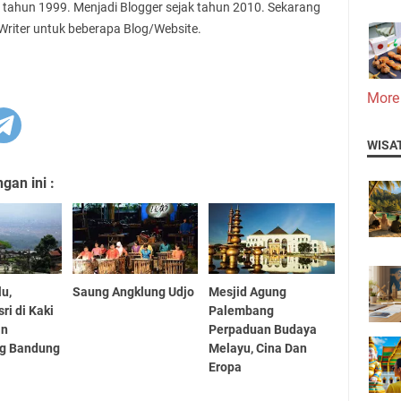
 tahun 1999. Menjadi Blogger sejak tahun 2010. Sekarang
 Writer untuk beberapa Blog/Website.
More
WISA
an ini :
lu,
Saung Angklung Udjo
Mesjid Agung
ri di Kaki
Palembang
an
Perpaduan Budaya
g Bandung
Melayu, Cina Dan
Eropa