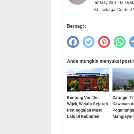
Fantasy 93,1 FM sejak
aktif sebagai Content
Berbagi :
Anda mungkin menyukai posting
Benteng Van Der
Caringin Ti
Wijck, Wisata Sejarah
Kawasan As
Peninggalan Masa
Pegunung
Lalu Di Kebumen
Manglayan