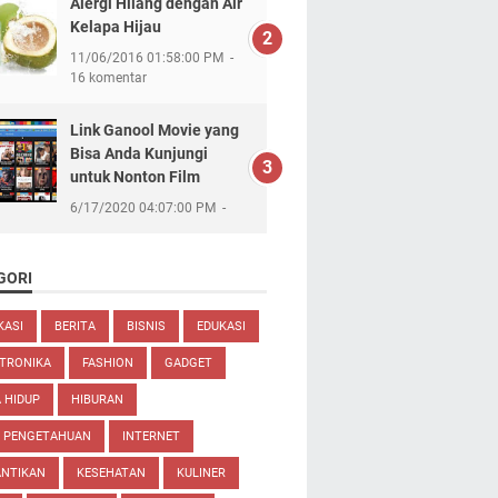
Alergi Hilang dengan Air
Kelapa Hijau
11/06/2016 01:58:00 PM
16 komentar
Link Ganool Movie yang
Bisa Anda Kunjungi
untuk Nonton Film
6/17/2020 04:07:00 PM
GORI
KASI
BERITA
BISNIS
EDUKASI
TRONIKA
FASHION
GADGET
 HIDUP
HIBURAN
U PENGETAHUAN
INTERNET
ANTIKAN
KESEHATAN
KULINER