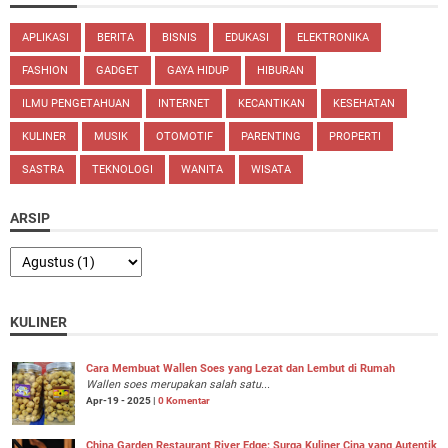
APLIKASI
BERITA
BISNIS
EDUKASI
ELEKTRONIKA
FASHION
GADGET
GAYA HIDUP
HIBURAN
ILMU PENGETAHUAN
INTERNET
KECANTIKAN
KESEHATAN
KULINER
MUSIK
OTOMOTIF
PARENTING
PROPERTI
SASTRA
TEKNOLOGI
WANITA
WISATA
ARSIP
KULINER
Cara Membuat Wallen Soes yang Lezat dan Lembut di Rumah
Wallen soes merupakan salah satu...
Apr-19 - 2025 |
0 Komentar
China Garden Restaurant River Edge: Surga Kuliner Cina yang Autentik