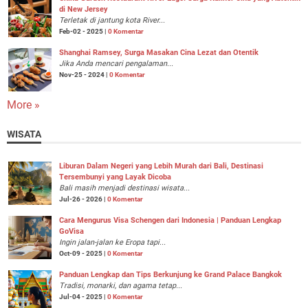
di New Jersey
Terletak di jantung kota River...
Feb-02 - 2025 |
0 Komentar
Shanghai Ramsey, Surga Masakan Cina Lezat dan Otentik
Jika Anda mencari pengalaman...
Nov-25 - 2024 |
0 Komentar
More »
WISATA
Liburan Dalam Negeri yang Lebih Murah dari Bali, Destinasi
Tersembunyi yang Layak Dicoba
Bali masih menjadi destinasi wisata...
Jul-26 - 2026 |
0 Komentar
Cara Mengurus Visa Schengen dari Indonesia | Panduan Lengkap
GoVisa
Ingin jalan-jalan ke Eropa tapi...
Oct-09 - 2025 |
0 Komentar
Panduan Lengkap dan Tips Berkunjung ke Grand Palace Bangkok
Tradisi, monarki, dan agama tetap...
Jul-04 - 2025 |
0 Komentar