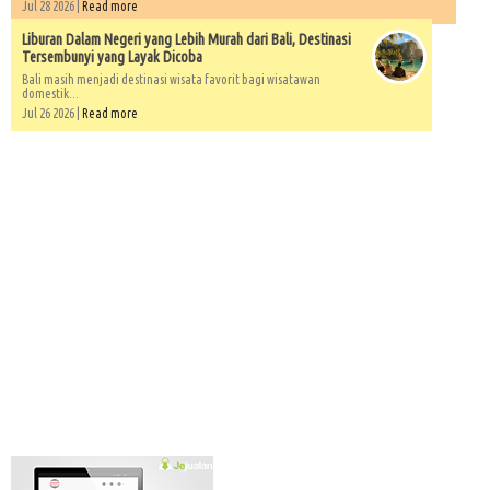
Jul 28 2026 |
Read more
Liburan Dalam Negeri yang Lebih Murah dari Bali, Destinasi
Tersembunyi yang Layak Dicoba
Bali masih menjadi destinasi wisata favorit bagi wisatawan
domestik...
Jul 26 2026 |
Read more