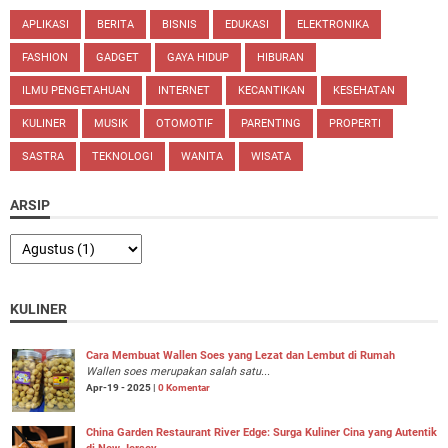
APLIKASI
BERITA
BISNIS
EDUKASI
ELEKTRONIKA
FASHION
GADGET
GAYA HIDUP
HIBURAN
ILMU PENGETAHUAN
INTERNET
KECANTIKAN
KESEHATAN
KULINER
MUSIK
OTOMOTIF
PARENTING
PROPERTI
SASTRA
TEKNOLOGI
WANITA
WISATA
ARSIP
KULINER
Cara Membuat Wallen Soes yang Lezat dan Lembut di Rumah
Wallen soes merupakan salah satu...
Apr-19 - 2025 |
0 Komentar
China Garden Restaurant River Edge: Surga Kuliner Cina yang Autentik