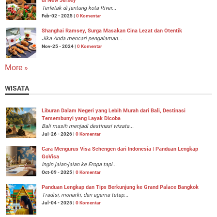
di New Jersey
Terletak di jantung kota River...
Feb-02 - 2025 |
0 Komentar
Shanghai Ramsey, Surga Masakan Cina Lezat dan Otentik
Jika Anda mencari pengalaman...
Nov-25 - 2024 |
0 Komentar
More »
WISATA
Liburan Dalam Negeri yang Lebih Murah dari Bali, Destinasi
Tersembunyi yang Layak Dicoba
Bali masih menjadi destinasi wisata...
Jul-26 - 2026 |
0 Komentar
Cara Mengurus Visa Schengen dari Indonesia | Panduan Lengkap
GoVisa
Ingin jalan-jalan ke Eropa tapi...
Oct-09 - 2025 |
0 Komentar
Panduan Lengkap dan Tips Berkunjung ke Grand Palace Bangkok
Tradisi, monarki, dan agama tetap...
Jul-04 - 2025 |
0 Komentar