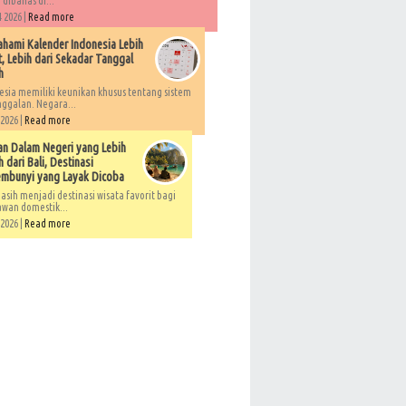
 dibahas di...
 2026 |
Read more
ami Kalender Indonesia Lebih
, Lebih dari Sekadar Tanggal
h
esia memiliki keunikan khusus tentang sistem
ggalan. Negara...
 2026 |
Read more
an Dalam Negeri yang Lebih
 dari Bali, Destinasi
embunyi yang Layak Dicoba
asih menjadi destinasi wisata favorit bagi
awan domestik...
 2026 |
Read more