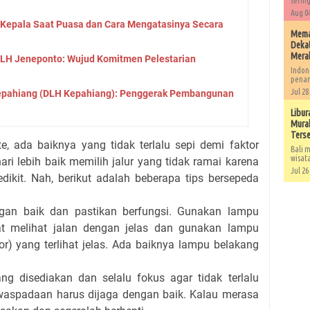
sering
Aug 04
 Kepala Saat Puasa dan Cara Mengatasinya Secara
Memah
Dekat
Mera
LH Jeneponto: Wujud Komitmen Pelestarian
Indon
penan
Jul 28
epahiang (DLH Kepahiang): Penggerak Pembangunan
Libur
Murah
Ters
e, ada baiknya yang tidak terlalu sepi demi faktor
Bali m
wisat
ri lebih baik memilih jalur yang tidak ramai karena
Jul 26
edikit. Nah, berikut adalah beberapa tips bersepeda
gan baik dan pastikan berfungsi. Gunakan lampu
t melihat jalan dengan jelas dan gunakan lampu
tor) yang terlihat jelas. Ada baiknya lampu belakang
ng disediakan dan selalu fokus agar tidak terlalu
ewaspadaan harus dijaga dengan baik. Kalau merasa