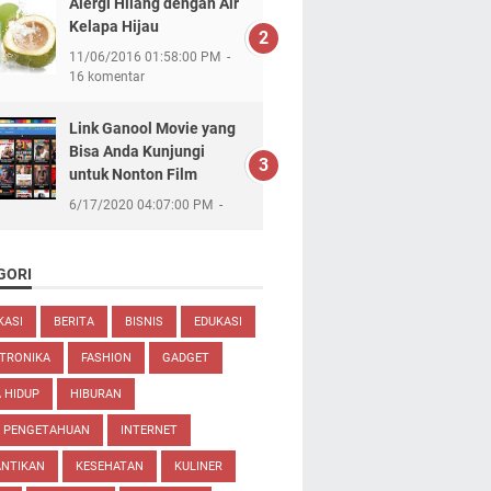
Alergi Hilang dengan Air
Kelapa Hijau
11/06/2016 01:58:00 PM
16 komentar
Link Ganool Movie yang
Bisa Anda Kunjungi
untuk Nonton Film
6/17/2020 04:07:00 PM
GORI
KASI
BERITA
BISNIS
EDUKASI
TRONIKA
FASHION
GADGET
 HIDUP
HIBURAN
U PENGETAHUAN
INTERNET
ANTIKAN
KESEHATAN
KULINER