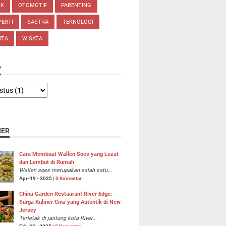
IK
OTOMOTIF
PARENTING
ERTI
SASTRA
TEKNOLOGI
ITA
WISATA
P
NER
Cara Membuat Wallen Soes yang Lezat
dan Lembut di Rumah
Wallen soes merupakan salah satu...
Apr-19 - 2025 |
0 Komentar
China Garden Restaurant River Edge:
Surga Kuliner Cina yang Autentik di New
Jersey
Terletak di jantung kota River...