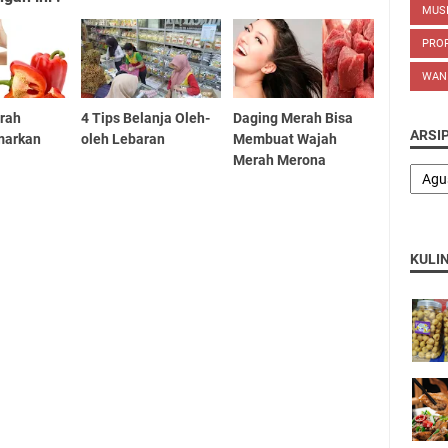
MUS
PROP
WAN
rah
4 Tips Belanja Oleh-
Daging Merah Bisa
ARSI
markan
oleh Lebaran
Membuat Wajah
Merah Merona
KULI