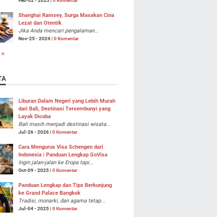
Feb-02 - 2025 |
0 Komentar
Shanghai Ramsey, Surga Masakan Cina
Lezat dan Otentik
Jika Anda mencari pengalaman...
Nov-25 - 2024 |
0 Komentar
 »
TA
Liburan Dalam Negeri yang Lebih Murah
dari Bali, Destinasi Tersembunyi yang
Layak Dicoba
Bali masih menjadi destinasi wisata...
Jul-26 - 2026 |
0 Komentar
Cara Mengurus Visa Schengen dari
Indonesia | Panduan Lengkap GoVisa
Ingin jalan-jalan ke Eropa tapi...
Oct-09 - 2025 |
0 Komentar
Panduan Lengkap dan Tips Berkunjung
ke Grand Palace Bangkok
Tradisi, monarki, dan agama tetap...
Jul-04 - 2025 |
0 Komentar