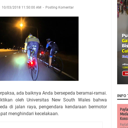
10/03/2018 11:50:00 AM
Posting Komentar
terpaksa, ada baiknya Anda bersepeda beramai-ramai.
INFO 
uktikan oleh Universitas New South Wales bahwa
da di jalan raya, pengendara kendaraan bermotor
Payla
dapat menghindari kecelakaan.
Muda 
Kons
Payla