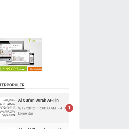
 TERPOPULER
Al Qur'an Surah At-Tin
9/19/2012 11:38:00 AM
4
komentar