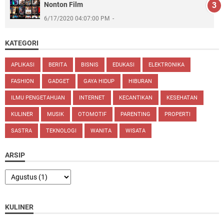
Nonton Film
6/17/2020 04:07:00 PM
KATEGORI
APLIKASI
BERITA
BISNIS
EDUKASI
ELEKTRONIKA
FASHION
GADGET
GAYA HIDUP
HIBURAN
ILMU PENGETAHUAN
INTERNET
KECANTIKAN
KESEHATAN
KULINER
MUSIK
OTOMOTIF
PARENTING
PROPERTI
SASTRA
TEKNOLOGI
WANITA
WISATA
ARSIP
KULINER