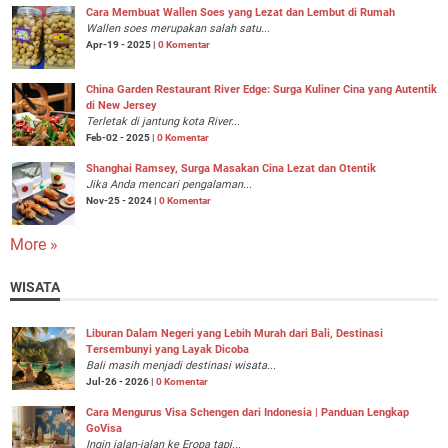
Cara Membuat Wallen Soes yang Lezat dan Lembut di Rumah
Wallen soes merupakan salah satu...
Apr-19 - 2025 |
0 Komentar
China Garden Restaurant River Edge: Surga Kuliner Cina yang Autentik
di New Jersey
Terletak di jantung kota River...
Feb-02 - 2025 |
0 Komentar
Shanghai Ramsey, Surga Masakan Cina Lezat dan Otentik
Jika Anda mencari pengalaman...
Nov-25 - 2024 |
0 Komentar
More »
WISATA
Liburan Dalam Negeri yang Lebih Murah dari Bali, Destinasi
Tersembunyi yang Layak Dicoba
Bali masih menjadi destinasi wisata...
Jul-26 - 2026 |
0 Komentar
Cara Mengurus Visa Schengen dari Indonesia | Panduan Lengkap
GoVisa
Ingin jalan-jalan ke Eropa tapi...