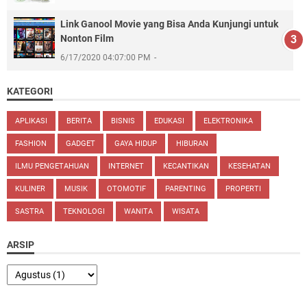
Link Ganool Movie yang Bisa Anda Kunjungi untuk
Nonton Film
6/17/2020 04:07:00 PM
KATEGORI
APLIKASI
BERITA
BISNIS
EDUKASI
ELEKTRONIKA
FASHION
GADGET
GAYA HIDUP
HIBURAN
ILMU PENGETAHUAN
INTERNET
KECANTIKAN
KESEHATAN
KULINER
MUSIK
OTOMOTIF
PARENTING
PROPERTI
SASTRA
TEKNOLOGI
WANITA
WISATA
ARSIP