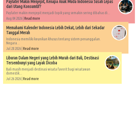
Paylater Makin Menjepit, Kenapa Anak Muda Indonesia Susah Lepas
dari Utang Konsumtif?
Paylater makin menjepit menjadi topik yang semakin sering dibahas di...
Aug 04 2026 |
Read more
Memahami Kalender Indonesia Lebih Dekat, Lebih dari Sekadar
Tanggal Merah
Indonesia memiliki keunikan khusus tentang sistem penanggalan.
Negara...
Jul 28 2026 |
Read more
Liburan Dalam Negeri yang Lebih Murah dari Bali, Destinasi
Tersembunyi yang Layak Dicoba
Bali masih menjadi destinasi wisata favorit bagi wisatawan
domestik...
Jul 26 2026 |
Read more