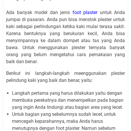
Ada banyak model dan jenis
foot plaster
untuk Anda
jumpai di pasaran. Anda pun bisa menstok plester untuk
kaki sebagai perlindungan ketika kaki mulai terasa sakit.
Karena bentuknya yang berukuran kecil, Anda bisa
menyimpannya ke dalam dompet atau tas yang Anda
bawa. Untuk menggunakan plester ternyata banyak
orang yang belum mengetahui cara pemakaian yang
baik dan benar.
Berikut ini langkah-langkah meenggunakan plester
pelindung kaki yang baik dan benar, yaitu:
Langkah pertama yang harus dilakukan yaitu dengan
membuka perekatnya dan menempelkan pada bagian
yang ingin Anda lindungi atau bagian area yang lecet.
Untuk bagian yang sebelumnya sudah lecet, untuk
mencegah keparahannya, maka Anda harus
menutupnya dengan foot plaster. Namun sebelum