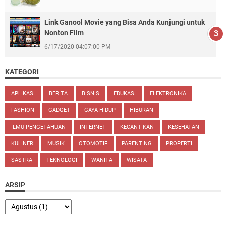
Link Ganool Movie yang Bisa Anda Kunjungi untuk
Nonton Film
6/17/2020 04:07:00 PM
KATEGORI
APLIKASI
BERITA
BISNIS
EDUKASI
ELEKTRONIKA
FASHION
GADGET
GAYA HIDUP
HIBURAN
ILMU PENGETAHUAN
INTERNET
KECANTIKAN
KESEHATAN
KULINER
MUSIK
OTOMOTIF
PARENTING
PROPERTI
SASTRA
TEKNOLOGI
WANITA
WISATA
ARSIP