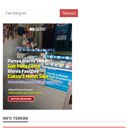
INFO TERKINI