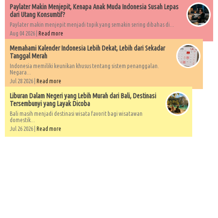
Paylater Makin Menjepit, Kenapa Anak Muda Indonesia Susah Lepas
dari Utang Konsumtif?
Paylater makin menjepit menjadi topik yang semakin sering dibahas di...
Aug 04 2026 |
Read more
Memahami Kalender Indonesia Lebih Dekat, Lebih dari Sekadar
Tanggal Merah
Indonesia memiliki keunikan khusus tentang sistem penanggalan.
Negara...
Jul 28 2026 |
Read more
Liburan Dalam Negeri yang Lebih Murah dari Bali, Destinasi
Tersembunyi yang Layak Dicoba
Bali masih menjadi destinasi wisata favorit bagi wisatawan
domestik...
Jul 26 2026 |
Read more