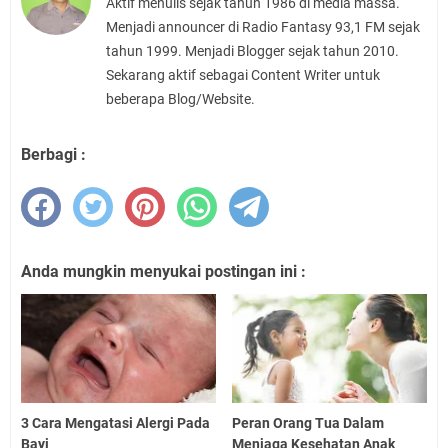
Aktif menulis sejak tahun 1986 di media massa.
Menjadi announcer di Radio Fantasy 93,1 FM sejak
tahun 1999. Menjadi Blogger sejak tahun 2010.
Sekarang aktif sebagai Content Writer untuk
beberapa Blog/Website.
Berbagi :
Anda mungkin menyukai postingan ini :
3 Cara Mengatasi Alergi Pada
Peran Orang Tua Dalam
Bayi
Menjaga Kesehatan Anak