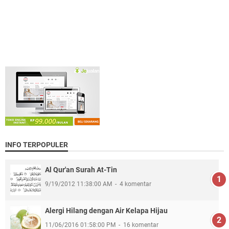
INFO TERPOPULER
Al Qur'an Surah At-Tin
9/19/2012 11:38:00 AM
4 komentar
Alergi Hilang dengan Air Kelapa Hijau
11/06/2016 01:58:00 PM
16 komentar