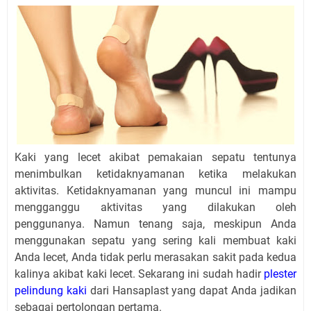
Kaki yang lecet akibat pemakaian sepatu tentunya
menimbulkan ketidaknyamanan ketika melakukan
aktivitas. Ketidaknyamanan yang muncul ini mampu
mengganggu aktivitas yang dilakukan oleh
penggunanya. Namun tenang saja, meskipun Anda
menggunakan sepatu yang sering kali membuat kaki
Anda lecet, Anda tidak perlu merasakan sakit pada kedua
kalinya akibat kaki lecet. Sekarang ini sudah hadir
plester
pelindung kaki
dari Hansaplast yang dapat Anda jadikan
sebagai pertolongan pertama.