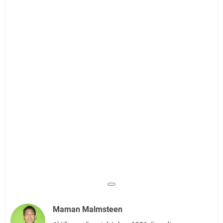
Maman Malmsteen