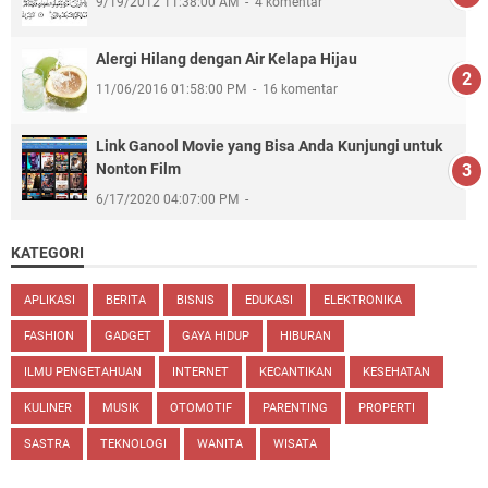
9/19/2012 11:38:00 AM
4 komentar
Alergi Hilang dengan Air Kelapa Hijau
11/06/2016 01:58:00 PM
16 komentar
Link Ganool Movie yang Bisa Anda Kunjungi untuk
Nonton Film
6/17/2020 04:07:00 PM
KATEGORI
APLIKASI
BERITA
BISNIS
EDUKASI
ELEKTRONIKA
FASHION
GADGET
GAYA HIDUP
HIBURAN
ILMU PENGETAHUAN
INTERNET
KECANTIKAN
KESEHATAN
KULINER
MUSIK
OTOMOTIF
PARENTING
PROPERTI
SASTRA
TEKNOLOGI
WANITA
WISATA