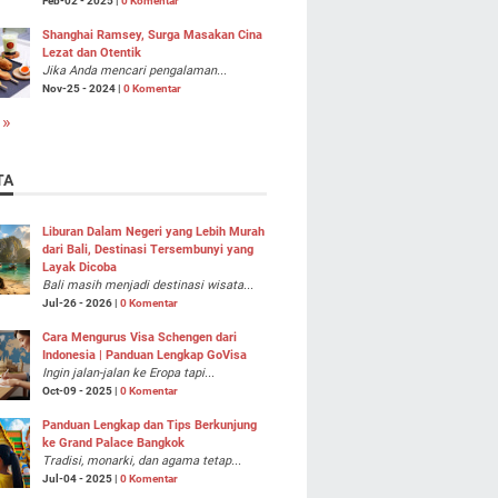
Feb-02 - 2025 |
0 Komentar
Shanghai Ramsey, Surga Masakan Cina
Lezat dan Otentik
Jika Anda mencari pengalaman...
Nov-25 - 2024 |
0 Komentar
 »
TA
Liburan Dalam Negeri yang Lebih Murah
dari Bali, Destinasi Tersembunyi yang
Layak Dicoba
Bali masih menjadi destinasi wisata...
Jul-26 - 2026 |
0 Komentar
Cara Mengurus Visa Schengen dari
Indonesia | Panduan Lengkap GoVisa
Ingin jalan-jalan ke Eropa tapi...
Oct-09 - 2025 |
0 Komentar
Panduan Lengkap dan Tips Berkunjung
ke Grand Palace Bangkok
Tradisi, monarki, dan agama tetap...
Jul-04 - 2025 |
0 Komentar