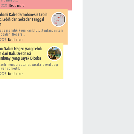
 dibahas di...
 2026 |
Read more
ami Kalender Indonesia Lebih
, Lebih dari Sekadar Tanggal
h
esia memiliki keunikan khusus tentang sistem
ggalan. Negara...
 2026 |
Read more
an Dalam Negeri yang Lebih
 dari Bali, Destinasi
embunyi yang Layak Dicoba
asih menjadi destinasi wisata favorit bagi
awan domestik...
 2026 |
Read more