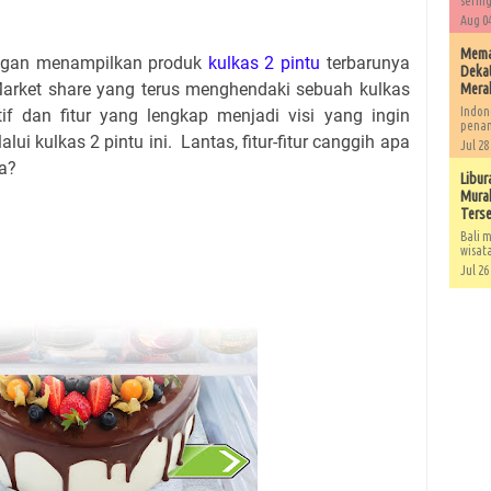
sering
Aug 04
Memah
dengan menampilkan produk
kulkas 2 pintu
terbarunya
Dekat
Market share yang terus menghendaki sebuah kulkas
Mera
Indon
if dan fitur yang lengkap menjadi visi yang ingin
penan
alui kulkas 2 pintu ini. Lantas, fitur-fitur canggih apa
Jul 28
ya?
Libur
Murah
Ters
Bali m
wisat
Jul 26