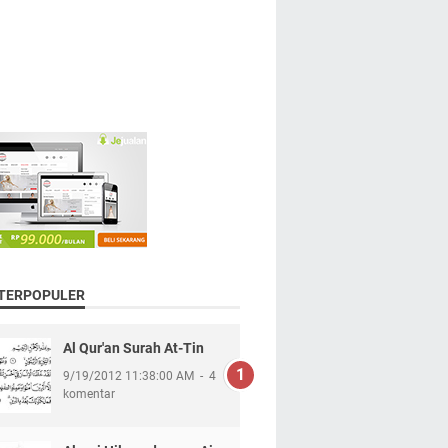
 TERPOPULER
Al Qur'an Surah At-Tin
9/19/2012 11:38:00 AM
4
komentar