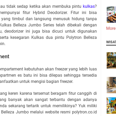
 bau tidak sedap ketika akan membuka pintu
kulkas
?
mempunyai fitur Hybrid Deodorizer. Fitur ini bisa
 yang timbul dan langsung menusuk hidung tanpa
 Kulkas Belleza Jumbo Series telah dibekali dengan
More
tu, deodorizer ini juga bisa dicuci untuk digunakan
serta kesegaran Kulkas dua pintu Polytron Belleza
WISA
in.
ment
ompartement kebutuhan akan freezer yang lebih luas
partmen es batu ini bisa dilepas sehingga tersedia
nfaatkan untuk mengisi bagian freezer.
ng keren karena tersemat beragam fitur canggih di
ang banyak akan sangat terbantu dengan adanya
nda sekarang tertarik untuk memilikinya? Yuk miliki
 Belleza Jumbo melalui website resmi polytron.co.id