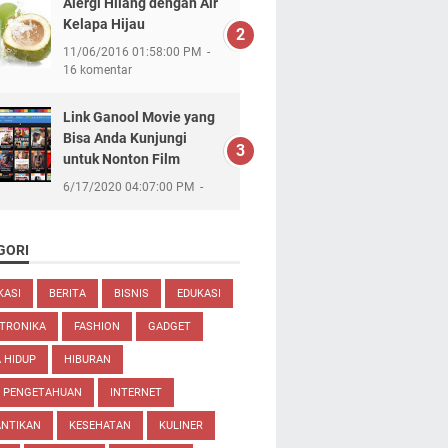
Alergi Hilang dengan Air
Kelapa Hijau
11/06/2016 01:58:00 PM
16 komentar
Link Ganool Movie yang
Bisa Anda Kunjungi
untuk Nonton Film
6/17/2020 04:07:00 PM
GORI
KASI
BERITA
BISNIS
EDUKASI
TRONIKA
FASHION
GADGET
 HIDUP
HIBURAN
U PENGETAHUAN
INTERNET
ANTIKAN
KESEHATAN
KULINER