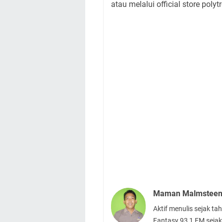
atau melalui official store pol
Maman Malmstee
Aktif menulis sejak t
Fantasy 93,1 FM sejak