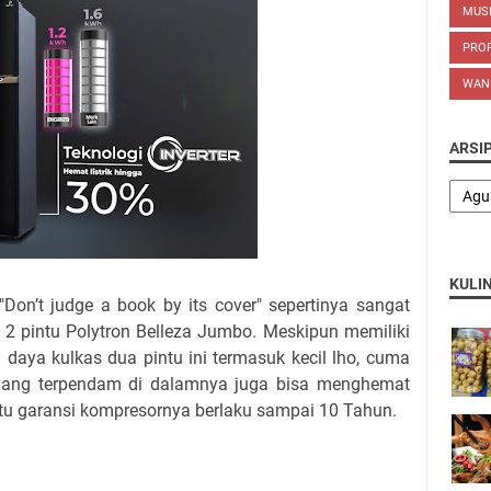
MUS
PROP
WAN
ARSI
KULI
on’t judge a book by its cover" sepertinya sangat
 2 pintu Polytron Belleza Jumbo. Meskipun memiliki
daya kulkas dua pintu ini termasuk kecil lho, cuma
 yang terpendam di dalamnya juga bisa menghemat
itu garansi kompresornya berlaku sampai 10 Tahun.