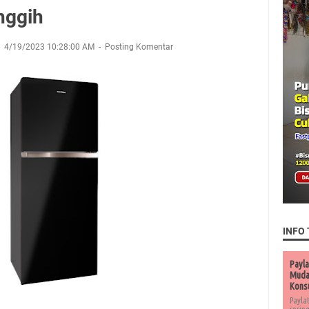
nggih
4/19/2023 10:28:00 AM
Posting Komentar
INFO 
Payla
Muda 
Kons
Payla