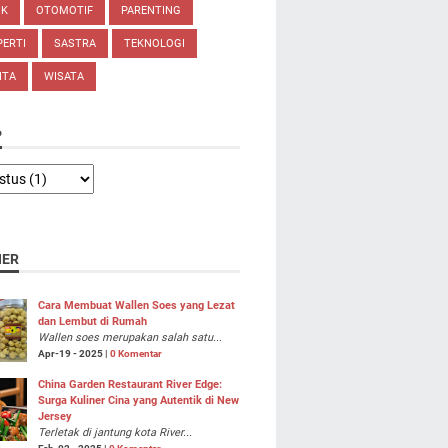
IK
OTOMOTIF
PARENTING
ERTI
SASTRA
TEKNOLOGI
ITA
WISATA
P
NER
Cara Membuat Wallen Soes yang Lezat
dan Lembut di Rumah
Wallen soes merupakan salah satu...
Apr-19 - 2025 |
0 Komentar
China Garden Restaurant River Edge:
Surga Kuliner Cina yang Autentik di New
Jersey
Terletak di jantung kota River...