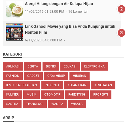
Alergi Hilang dengan Air Kelapa Hijau
11/06/2016 01:58:00 PM
16 komentar
Link Ganool Movie yang Bisa Anda Kunjungi untuk
Nonton Film
6/17/2020 04:07:00 PM
KATEGORI
APLIKASI
BERITA
BISNIS
EDUKASI
ELEKTRONIKA
FASHION
GADGET
GAYA HIDUP
HIBURAN
ILMU PENGETAHUAN
INTERNET
KECANTIKAN
KESEHATAN
KULINER
MUSIK
OTOMOTIF
PARENTING
PROPERTI
SASTRA
TEKNOLOGI
WANITA
WISATA
ARSIP