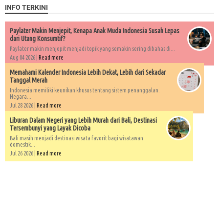
INFO TERKINI
Paylater Makin Menjepit, Kenapa Anak Muda Indonesia Susah Lepas
dari Utang Konsumtif?
Paylater makin menjepit menjadi topik yang semakin sering dibahas di...
Aug 04 2026 |
Read more
Memahami Kalender Indonesia Lebih Dekat, Lebih dari Sekadar
Tanggal Merah
Indonesia memiliki keunikan khusus tentang sistem penanggalan.
Negara...
Jul 28 2026 |
Read more
Liburan Dalam Negeri yang Lebih Murah dari Bali, Destinasi
Tersembunyi yang Layak Dicoba
Bali masih menjadi destinasi wisata favorit bagi wisatawan
domestik...
Jul 26 2026 |
Read more