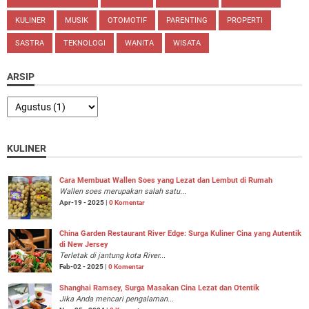
KULINER
MUSIK
OTOMOTIF
PARENTING
PROPERTI
SASTRA
TEKNOLOGI
WANITA
WISATA
ARSIP
KULINER
Cara Membuat Wallen Soes yang Lezat dan Lembut di Rumah
Wallen soes merupakan salah satu...
Apr-19 - 2025 |
0 Komentar
China Garden Restaurant River Edge: Surga Kuliner Cina yang Autentik
di New Jersey
Terletak di jantung kota River...
Feb-02 - 2025 |
0 Komentar
Shanghai Ramsey, Surga Masakan Cina Lezat dan Otentik
Jika Anda mencari pengalaman...