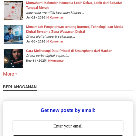
Memahami Kalender Indonesia Lebih Dekat, Lebih dari Sekadar
Tanggal Merah
Indonesia memiliki keunikan khusus...
Jul-28 - 2026 |
0 Komentar
Menambah Pengetahuan tentang Internet, Teknologi, dan Media
Digital Bersama Zona Wawasan Digital
Di era digital seperti sekarang,...
Jul-06 - 2026 |
0 Komentar
Cara Melindungi Data Pribadi di Smartphone dari Hacker
Di era serba digital seperti...
Dec-11 - 2025 |
0 Komentar
More »
BERLANGGANAN
Get new posts by email: