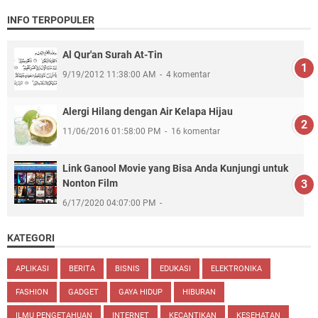
INFO TERPOPULER
Al Qur'an Surah At-Tin
9/19/2012 11:38:00 AM
4 komentar
Alergi Hilang dengan Air Kelapa Hijau
11/06/2016 01:58:00 PM
16 komentar
Link Ganool Movie yang Bisa Anda Kunjungi untuk
Nonton Film
6/17/2020 04:07:00 PM
KATEGORI
APLIKASI
BERITA
BISNIS
EDUKASI
ELEKTRONIKA
FASHION
GADGET
GAYA HIDUP
HIBURAN
ILMU PENGETAHUAN
INTERNET
KECANTIKAN
KESEHATAN