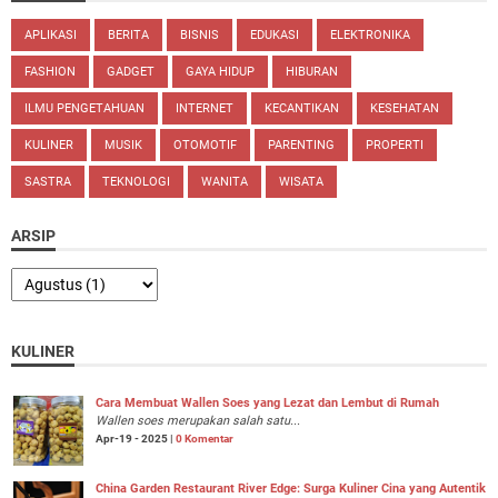
APLIKASI
BERITA
BISNIS
EDUKASI
ELEKTRONIKA
FASHION
GADGET
GAYA HIDUP
HIBURAN
ILMU PENGETAHUAN
INTERNET
KECANTIKAN
KESEHATAN
KULINER
MUSIK
OTOMOTIF
PARENTING
PROPERTI
SASTRA
TEKNOLOGI
WANITA
WISATA
ARSIP
KULINER
Cara Membuat Wallen Soes yang Lezat dan Lembut di Rumah
Wallen soes merupakan salah satu...
Apr-19 - 2025 |
0 Komentar
China Garden Restaurant River Edge: Surga Kuliner Cina yang Autentik