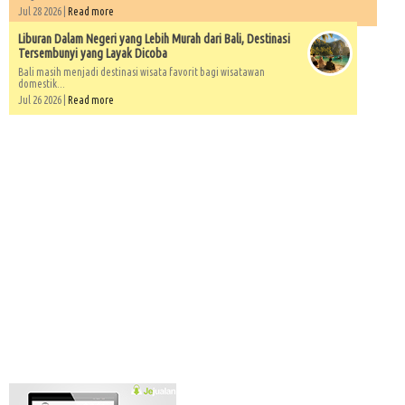
Jul 28 2026 |
Read more
Liburan Dalam Negeri yang Lebih Murah dari Bali, Destinasi
Tersembunyi yang Layak Dicoba
Bali masih menjadi destinasi wisata favorit bagi wisatawan
domestik...
Jul 26 2026 |
Read more