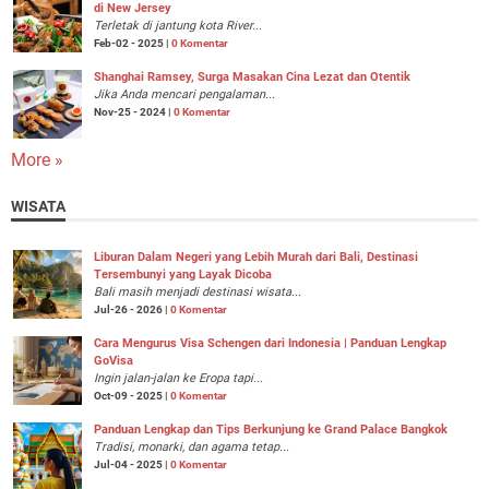
di New Jersey
Terletak di jantung kota River...
Feb-02 - 2025 |
0 Komentar
Shanghai Ramsey, Surga Masakan Cina Lezat dan Otentik
Jika Anda mencari pengalaman...
Nov-25 - 2024 |
0 Komentar
More »
WISATA
Liburan Dalam Negeri yang Lebih Murah dari Bali, Destinasi
Tersembunyi yang Layak Dicoba
Bali masih menjadi destinasi wisata...
Jul-26 - 2026 |
0 Komentar
Cara Mengurus Visa Schengen dari Indonesia | Panduan Lengkap
GoVisa
Ingin jalan-jalan ke Eropa tapi...
Oct-09 - 2025 |
0 Komentar
Panduan Lengkap dan Tips Berkunjung ke Grand Palace Bangkok
Tradisi, monarki, dan agama tetap...
Jul-04 - 2025 |
0 Komentar