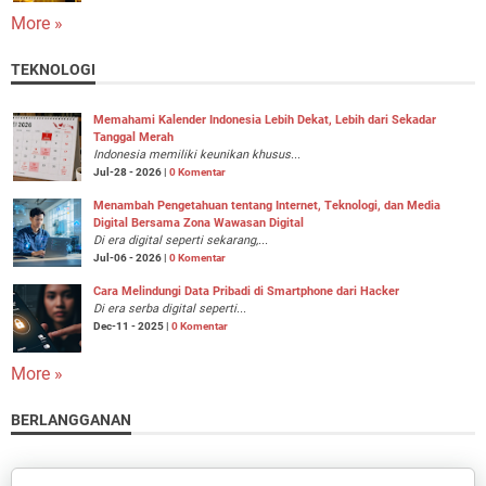
More »
TEKNOLOGI
Memahami Kalender Indonesia Lebih Dekat, Lebih dari Sekadar
Tanggal Merah
Indonesia memiliki keunikan khusus...
Jul-28 - 2026 |
0 Komentar
Menambah Pengetahuan tentang Internet, Teknologi, dan Media
Digital Bersama Zona Wawasan Digital
Di era digital seperti sekarang,...
Jul-06 - 2026 |
0 Komentar
Cara Melindungi Data Pribadi di Smartphone dari Hacker
Di era serba digital seperti...
Dec-11 - 2025 |
0 Komentar
More »
BERLANGGANAN