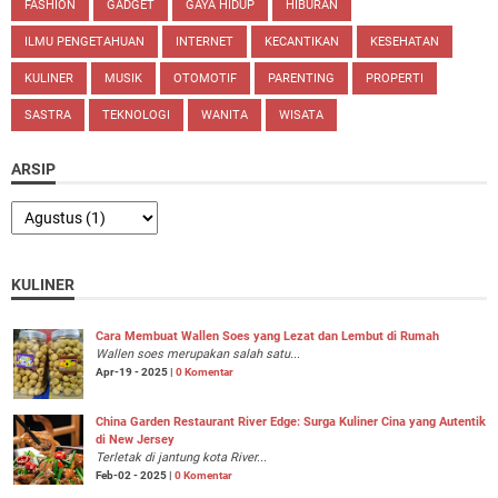
FASHION
GADGET
GAYA HIDUP
HIBURAN
ILMU PENGETAHUAN
INTERNET
KECANTIKAN
KESEHATAN
KULINER
MUSIK
OTOMOTIF
PARENTING
PROPERTI
SASTRA
TEKNOLOGI
WANITA
WISATA
ARSIP
KULINER
Cara Membuat Wallen Soes yang Lezat dan Lembut di Rumah
Wallen soes merupakan salah satu...
Apr-19 - 2025 |
0 Komentar
China Garden Restaurant River Edge: Surga Kuliner Cina yang Autentik
di New Jersey
Terletak di jantung kota River...
Feb-02 - 2025 |
0 Komentar