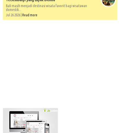
Bali masih menjadi destinasi wisata favorit bagi wisatawan
domestik...
Jul 26 2026 |
Read more