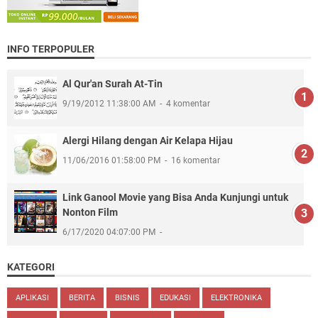
INFO TERPOPULER
Al Qur'an Surah At-Tin
9/19/2012 11:38:00 AM
4 komentar
Alergi Hilang dengan Air Kelapa Hijau
11/06/2016 01:58:00 PM
16 komentar
Link Ganool Movie yang Bisa Anda Kunjungi untuk
Nonton Film
6/17/2020 04:07:00 PM
KATEGORI
APLIKASI
BERITA
BISNIS
EDUKASI
ELEKTRONIKA