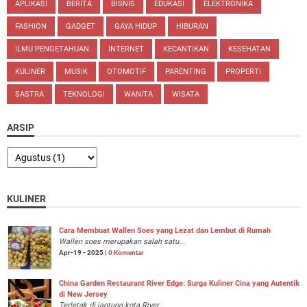
APLIKASI
BERITA
BISNIS
EDUKASI
ELEKTRONIKA
FASHION
GADGET
GAYA HIDUP
HIBURAN
ILMU PENGETAHUAN
INTERNET
KECANTIKAN
KESEHATAN
KULINER
MUSIK
OTOMOTIF
PARENTING
PROPERTI
SASTRA
TEKNOLOGI
WANITA
WISATA
ARSIP
KULINER
Cara Membuat Wallen Soes yang Lezat dan Lembut di Rumah
Wallen soes merupakan salah satu...
Apr-19 - 2025 |
0 Komentar
China Garden Restaurant River Edge: Surga Kuliner Cina yang Autentik
di New Jersey
Terletak di jantung kota River...