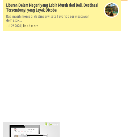
Liburan Dalam Negeri yang Lebih Murah dari Bali, Destinasi
Tersembunyi yang Layak Dicoba
Bali masih menjadi destinasi wisata favorit bagi wisatawan
domestik...
Jul 26 2026 |
Read more