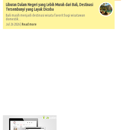
Liburan Dalam Negeri yang Lebih Murah dari Bali, Destinasi
Tersembunyi yang Layak Dicoba
Bali masih menjadi destinasi wisata favorit bagi wisatawan
domestik...
Jul 26 2026 |
Read more