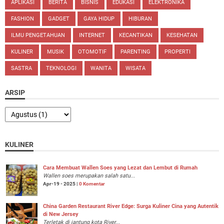
APLIKASI
BERITA
BISNIS
EDUKASI
ELEKTRONIKA
FASHION
GADGET
GAYA HIDUP
HIBURAN
ILMU PENGETAHUAN
INTERNET
KECANTIKAN
KESEHATAN
KULINER
MUSIK
OTOMOTIF
PARENTING
PROPERTI
SASTRA
TEKNOLOGI
WANITA
WISATA
ARSIP
KULINER
Cara Membuat Wallen Soes yang Lezat dan Lembut di Rumah
Wallen soes merupakan salah satu...
Apr-19 - 2025 |
0 Komentar
China Garden Restaurant River Edge: Surga Kuliner Cina yang Autentik
di New Jersey
Terletak di jantung kota River...