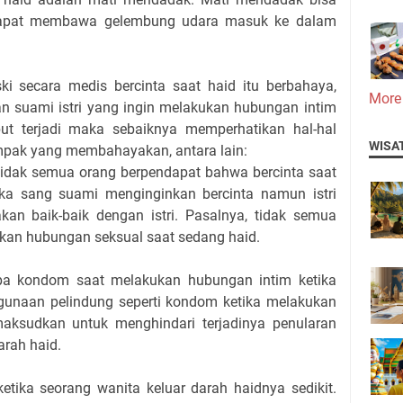
a dapat membawa gelembung udara masuk ke dalam
ki secara medis bercinta saat haid itu berbahaya,
More
n suami istri yang ingin melakukan hubungan intim
ebut terjadi maka sebaiknya memperhatikan hal-hal
WISA
 dampak yang membahayakan, antara lain:
idak semua orang berpendapat bahwa bercinta saat
ika sang suami menginginkan bercinta namun istri
kan baik-baik dengan istri. Pasalnya, tidak semua
an hubungan seksual saat sedang haid.
pa kondom saat melakukan hubungan intim ketika
ggunaan pelindung seperti kondom ketika melakukan
aksudkan untuk menghindari terjadinya penularan
arah haid.
ketika seorang wanita keluar darah haidnya sedikit.