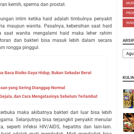
MUS
ran kemih, sperma dan prostat.
PROP
ungan intim ketika haid adalah timbulnya penyakit
WAN
ria maupun wanita. Pasalnya, kebersihan saat haid
da saat wanita mengalami haid maka leher rahim
otoran dan bakteri bisa masuk lebih dalam secara
ARSI
am rongga pinggul.
sa Baca Risiko Gaya Hidup, Bukan Sekadar Berat
KULI
san yang Sering Dianggap Normal
 Gejala, dan Cara Mengatasinya Sebelum Terlambat
terbuka maka akibatnya bakteri dari luar bisa lebih
ggama. Selanjutnya bisa terjangkit penyakit menular
 seperti infeksi HIV/AIDS, hepatitis dan Iain-Iain.
t haid adalah mati mendadak. Mati mendadak bisa