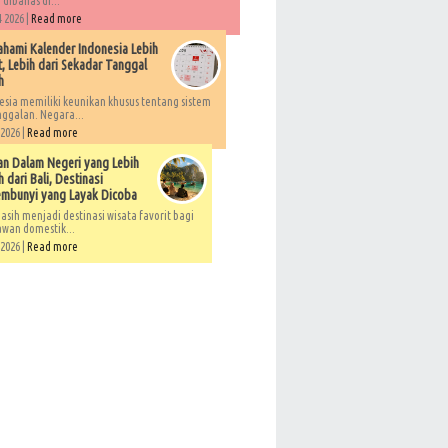
 dibahas di...
 2026 |
Read more
ami Kalender Indonesia Lebih
, Lebih dari Sekadar Tanggal
h
esia memiliki keunikan khusus tentang sistem
ggalan. Negara...
 2026 |
Read more
an Dalam Negeri yang Lebih
 dari Bali, Destinasi
embunyi yang Layak Dicoba
asih menjadi destinasi wisata favorit bagi
awan domestik...
 2026 |
Read more