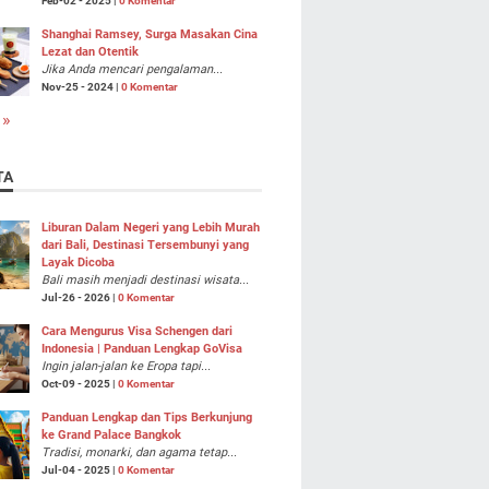
Feb-02 - 2025 |
0 Komentar
Shanghai Ramsey, Surga Masakan Cina
Lezat dan Otentik
Jika Anda mencari pengalaman...
Nov-25 - 2024 |
0 Komentar
 »
TA
Liburan Dalam Negeri yang Lebih Murah
dari Bali, Destinasi Tersembunyi yang
Layak Dicoba
Bali masih menjadi destinasi wisata...
Jul-26 - 2026 |
0 Komentar
Cara Mengurus Visa Schengen dari
Indonesia | Panduan Lengkap GoVisa
Ingin jalan-jalan ke Eropa tapi...
Oct-09 - 2025 |
0 Komentar
Panduan Lengkap dan Tips Berkunjung
ke Grand Palace Bangkok
Tradisi, monarki, dan agama tetap...
Jul-04 - 2025 |
0 Komentar