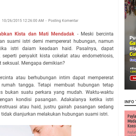
10/26/2015 12:26:00 AM
Posting Komentar
babkan Kista dan Mati Mendadak
- Meski bercinta
an suami istri demi mempererat hubungan, namun
etika istri daiam keadaan haid. Pasalnya, dapat
perti penyakit kista cokelat atau endometriosis,
kit seksual. Mengapa demikian?
ercinta atau berhubungan intim dapat mempererat
 rumah tangga. Tetapi membuat hubungan tetap
tis bukan suatu perkara yang mudah. Waktu-waktu
engan kondisi pasangan. Adakalanya ketika istri
INFO 
struasi atau haid, justru gairah pasangan sedang
d tidak dianjurkan melakukan hubungan suami istri.
Payla
Muda 
Kons
Payla