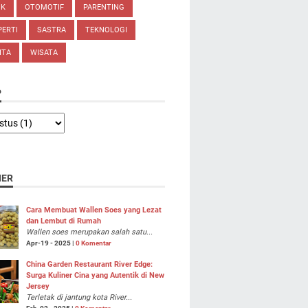
IK
OTOMOTIF
PARENTING
ERTI
SASTRA
TEKNOLOGI
ITA
WISATA
P
NER
Cara Membuat Wallen Soes yang Lezat
dan Lembut di Rumah
Wallen soes merupakan salah satu...
Apr-19 - 2025 |
0 Komentar
China Garden Restaurant River Edge:
Surga Kuliner Cina yang Autentik di New
Jersey
Terletak di jantung kota River...