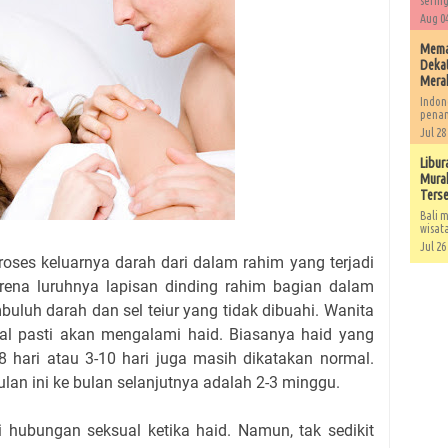
sering
Aug 04
Memah
Dekat
Mera
Indon
penan
Jul 28
Libur
Murah
Ters
Bali m
wisat
Jul 26
roses keluarnya darah dari dalam rahim yang terjadi
karena luruhnya lapisan dinding rahim bagian dalam
uh darah dan sel teiur yang tidak dibuahi. Wanita
l pasti akan mengalami haid. Biasanya haid yang
 hari atau 3-10 hari juga masih dikatakan normal.
ulan ini ke bulan selanjutnya adalah 2-3 minggu.
hubungan seksual ketika haid. Namun, tak sedikit