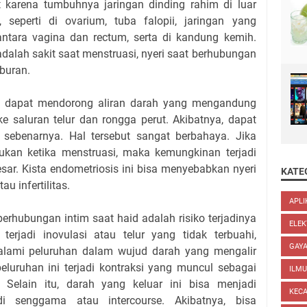
t karena tumbuhnya jaringan dinding rahim di luar
, seperti di ovarium, tuba falopii, jaringan yang
antara vagina dan rectum, serta di kandung kemih.
adalah sakit saat menstruasi, nyeri saat berhubungan
buran.
id dapat mendorong aliran darah yang mengandung
ke saluran telur dan rongga perut. Akibatnya, dapat
sebenarnya. Hal tersebut sangat berbahaya. Jika
kukan ketika menstruasi, maka kemungkinan terjadi
sar. Kista endometriosis ini bisa menyebabkan nyeri
KATE
u infertilitas.
APLI
berhubungan intim saat haid adalah risiko terjadinya
ELEK
 terjadi inovulasi atau telur yang tidak terbuahi,
GAYA
alami peluruhan dalam wujud darah yang mengalir
peluruhan ini terjadi kontraksi yang muncul sebagai
ILM
 Selain itu, darah yang keluar ini bisa menjadi
KEC
adi senggama atau intercourse. Akibatnya, bisa