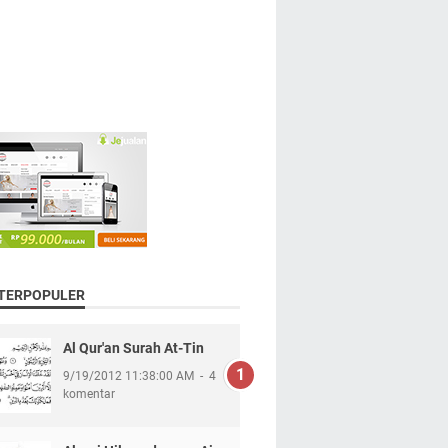
 TERPOPULER
Al Qur'an Surah At-Tin
9/19/2012 11:38:00 AM
4
komentar