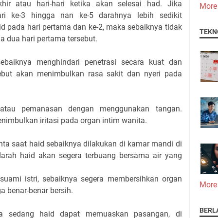
khir atau hari-hari ketika akan selesai had. Jika
More
i ke-3 hingga nan ke-5 darahnya lebih sedikit
d pada hari pertama dan ke-2, maka sebaiknya tidak
TEKN
 dua hari pertama tersebut.
sebaiknya menghindari penetrasi secara kuat dan
rsebut akan menimbulkan rasa sakit dan nyeri pada
y atau pemanasan dengan menggunakan tangan.
nimbulkan iritasi pada organ intim wanita.
nta saat haid sebaiknya dilakukan di kamar mandi di
darah haid akan segera terbuang bersama air yang
uami istri, sebaiknya segera membersihkan organ
More
a benar-benar bersih.
BERL
etika sedang haid dapat memuaskan pasangan, di