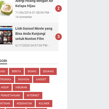
Alergi Hilang dengan Air
Kelapa Hijau
11/06/2016 01:58:00 PM
16 komentar
Link Ganool Movie yang
Bisa Anda Kunjungi
untuk Nonton Film
6/17/2020 04:07:00 PM
GORI
KASI
BERITA
BISNIS
EDUKASI
TRONIKA
FASHION
GADGET
 HIDUP
HIBURAN
U PENGETAHUAN
INTERNET
ANTIKAN
KESEHATAN
KULINER