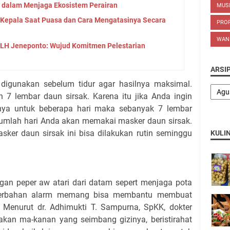
 dalam Menjaga Ekosistem Perairan
MUS
 Kepala Saat Puasa dan Cara Mengatasinya Secara
PROP
WAN
LH Jeneponto: Wujud Komitmen Pelestarian
ARSI
 digunakan sebelum tidur agar hasilnya maksimal.
 7 lembar daun sirsak. Karena itu jika Anda ingin
nya untuk beberapa hari maka sebanyak 7 lembar
n jumlah hari Anda akan memakai masker daun sirsak.
sker daun sirsak ini bisa dilakukan rutin seminggu
KULI
ngan peper aw atari dari datam sepert menjaga pota
erbahan alarm memang bisa membantu membuat
. Menurut dr. Adhimukti T. Sampurna, SpKK, dokter
 makan ma-kanan yang seimbang gizinya, beristirahat