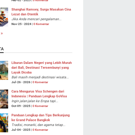
Feb-02 - 2025 |
0 Komentar
Shanghai Ramsey, Surga Masakan Cina
Lezat dan Otentik
Jika Anda mencari pengalaman...
Nov-25 - 2024 |
0 Komentar
 »
TA
Liburan Dalam Negeri yang Lebih Murah
dari Bali, Destinasi Tersembunyi yang
Layak Dicoba
Bali masih menjadi destinasi wisata...
Jul-26 - 2026 |
0 Komentar
Cara Mengurus Visa Schengen dari
Indonesia | Panduan Lengkap GoVisa
Ingin jalan-jalan ke Eropa tapi...
Oct-09 - 2025 |
0 Komentar
Panduan Lengkap dan Tips Berkunjung
ke Grand Palace Bangkok
Tradisi, monarki, dan agama tetap...
Jul-04 - 2025 |
0 Komentar