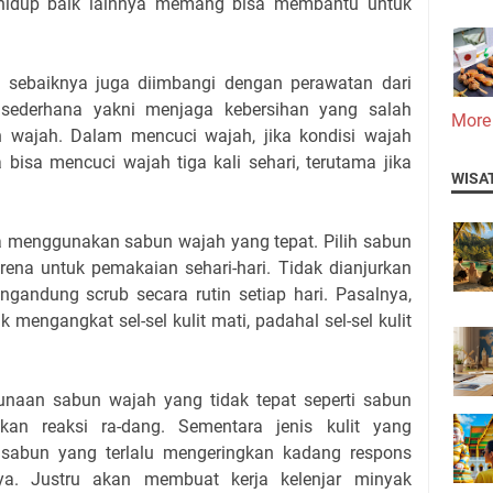
 hidup baik lainnya memang bisa membantu untuk
 sebaiknya juga diimbangi dengan perawatan dari
n sederhana yakni menjaga kebersihan yang salah
More
 wajah. Dalam mencuci wajah, jika kondisi wajah
 bisa mencuci wajah tiga kali sehari, terutama jika
WISA
a menggunakan sabun wajah yang tepat. Pilih sabun
ena untuk pemakaian sehari-hari. Tidak dianjurkan
ndung scrub secara rutin setiap hari. Pasalnya,
mengangkat sel-sel kulit mati, padahal sel-sel kulit
nggunaan sabun wajah yang tidak tepat seperti sabun
kan reaksi ra-dang. Sementara jenis kulit yang
sabun yang terlalu mengeringkan kadang respons
nnya. Justru akan membuat kerja kelenjar minyak