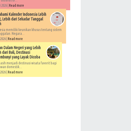
 dibahas di...
 2026 |
Read more
ami Kalender Indonesia Lebih
, Lebih dari Sekadar Tanggal
h
esia memiliki keunikan khusus tentang sistem
ggalan. Negara...
 2026 |
Read more
an Dalam Negeri yang Lebih
 dari Bali, Destinasi
embunyi yang Layak Dicoba
asih menjadi destinasi wisata favorit bagi
awan domestik...
 2026 |
Read more