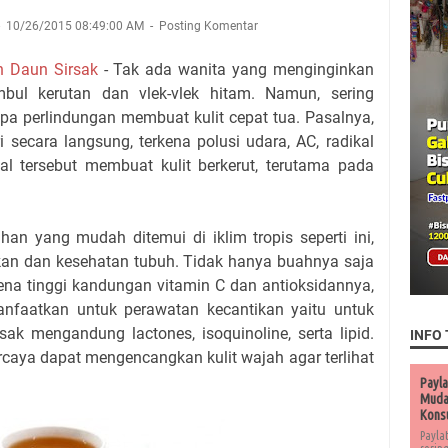
10/26/2015 08:49:00 AM
Posting Komentar
n Daun Sirsak
- Tak ada wanita yang menginginkan
imbul kerutan dan vlek-vlek hitam. Namun, sering
anpa perlindungan membuat kulit cepat tua. Pasalnya,
 secara langsung, terkena polusi udara, AC, radikal
al tersebut membuat kulit berkerut, terutama pada
n yang mudah ditemui di iklim tropis seperti ini,
kan dan kesehatan tubuh. Tidak hanya buahnya saja
rena tinggi kandungan vitamin C dan antioksidannya,
anfaatkan untuk perawatan kecantikan yaitu untuk
ak mengandung lactones, isoquinoline, serta lipid.
INFO 
caya dapat mengencangkan kulit wajah agar terlihat
Payla
Muda 
Kons
Payla