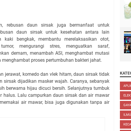
n, rebusan daun sirsak juga bermanfaat untuk
ebusan daun sirsak untuk kesehatan antara lain
 kaki bengkak, membantu merelaksasikan otot,
umor, mengurangi stres, menguatkan saraf,
unkan demam, menambah ASI, menghambat mutasi
ta menghambat proses pertumbuhan bakteri jahat.
KATE
 jerawat, komedo dan vlek hitam, daun sirsak tidak
n sirsak dijadikan masker wajah. Caranya, sebanyak
APLI
ih berwarna hijau dicuci bersih. Selanjutnya tumbuk
r halus. Lalu campurkan daun sirsak dan air mawar
ELEK
n memakai air mawar, bisa juga digunakan tanpa air
GAYA
ILM
KEC