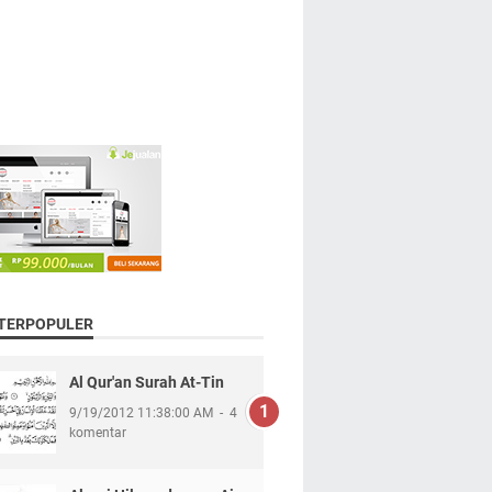
 TERPOPULER
Al Qur'an Surah At-Tin
9/19/2012 11:38:00 AM
4
komentar