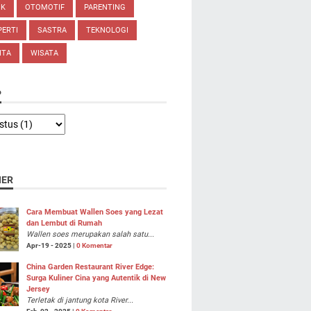
IK
OTOMOTIF
PARENTING
ERTI
SASTRA
TEKNOLOGI
ITA
WISATA
P
NER
Cara Membuat Wallen Soes yang Lezat
dan Lembut di Rumah
Wallen soes merupakan salah satu...
Apr-19 - 2025 |
0 Komentar
China Garden Restaurant River Edge:
Surga Kuliner Cina yang Autentik di New
Jersey
Terletak di jantung kota River...