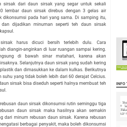
sirsak dari daun sirsak yang segar untuk sekali
0 lembar daun sirsak direbus dengan 3 gelas air
tuk dikonsumsi pada hari yang sama. Di samping itu,
n dan dijadikan minuman seperti teh daun sirsak
kapsul.
sirsak harus dicuci bersih terlebih dulu. Cara
ah diangin-anginkan di luar ruangan sampai kering.
angsung di bawah sinar matahari, karena akan
irsaknya. Selanjutnya daun sirsak yang sudah kering
lastik dan dimasukkan ke dalam kulkas. Berikutnya
suhu yang tidak boleh lebih dari 60 derajat Celcius.
 daun sirsak bisa diseduh seperti halnya membuat teh
INFO
ul.
 rebusan daun sirsak dikonsumsi rutin seminggu tiga
rebusan daun sirsak maka hasilnya akan semakin
ing dari minum rebusan daun sirsak. Karena rebusan
mengatasi berbagai penyakit, maka boleh dikonsumsi