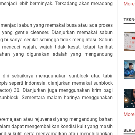
n menjadi lebih berminyak. Terkadang akan meradang
More
TEKN
n menjadi sabun yang memakai busa atau ada proses
 yang gentle cleanser. Dianjurkan memakai sabun
g busanya sedikit sehingga tidak mengiritasi. Sabun
 mencuci wajah, wajah tidak kesat, tetapi terlihat
 bahan yang digunakan adalah yang mengandung
 diri sebaiknya menggunakan sunblock atau tabir
ropis seperti Indonesia, dianjurkan memakai sunblock
factor) 30. Dianjurkan juga menggunakan krim pagi
unblock. Sementara malam harinya menggunakan
More
eremajaan atau rejuvenasi yang mengandung bahan
malam dapat mengembalikan kondisi kulit yang masih
BERL
ndisi kulit, serta menyamarkan atau menghilangkan