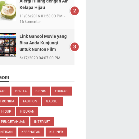
Alergi Hilang dengan Air
Kelapa Hijau
11/06/2016 01:58:00 PM
16 komentar
Link Ganool Movie yang
Bisa Anda Kunjungi
untuk Nonton Film
6/17/2020 04:07:00 PM
GORI
KASI
BERITA
BISNIS
EDUKASI
TRONIKA
FASHION
GADGET
 HIDUP
HIBURAN
U PENGETAHUAN
INTERNET
ANTIKAN
KESEHATAN
KULINER