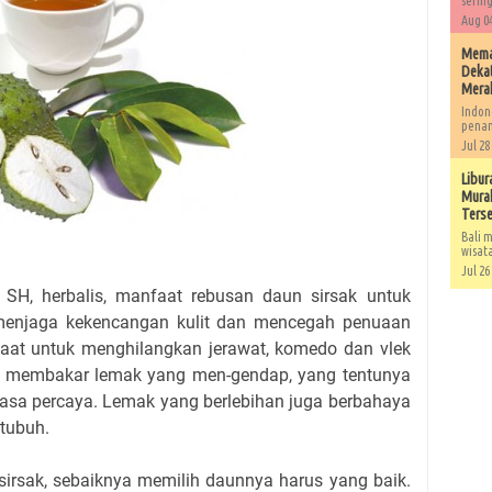
sering
Aug 04
Memah
Dekat
Mera
Indon
penan
Jul 28
Libur
Murah
Ters
Bali m
wisat
Jul 26
, SH, herbalis, manfaat rebusan daun sirsak untuk
 menjaga kekencangan kulit dan mencegah penuaan
faat untuk menghilangkan jerawat, komedo dan vlek
h membakar lemak yang men-gendap, yang tentunya
sa percaya. Lemak yang berlebihan juga berbahaya
 tubuh.
irsak, sebaiknya memilih daunnya harus yang baik.