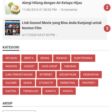
Alergi Hilang dengan Air Kelapa Hijau
11/06/2016 01:58:00 PM
16 komentar
Link Ganool Movie yang Bisa Anda Kunjungi untuk
Nonton Film
6/17/2020 04:07:00 PM
KATEGORI
APLIKASI
BERITA
BISNIS
EDUKASI
ELEKTRONIKA
FASHION
GADGET
GAYA HIDUP
HIBURAN
ILMU PENGETAHUAN
INTERNET
KECANTIKAN
KESEHATAN
KULINER
MUSIK
OTOMOTIF
PARENTING
PROPERTI
SASTRA
TEKNOLOGI
WANITA
WISATA
ARSIP