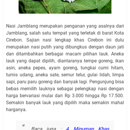
N
asi Jamblang merupakan penganan yang asalnya dari
Jamblang, salah satu tempat yang terletak di barat Kota
Cirebon. Saj
i
an nasi
l
engkap khas Cirebon ini dulu
merupakan nasi putih yang dibungkus dengan daun jati
dan ditambahkan berbagai macam pilihan lauk. Aneka
lauk yang dapat dipilih, diantaranya tempe goreng, ikan
asin, aneka pepes, ayam goreng, tung
ka
i cumi hitam,
tumis udang, aneka sate, semur telur, gulai lidah, limpa
sapi, paru paru goreng dan banyak
l
agi. Pengunjung bisa
bebas memilih lauknya sebagai pelengkap nasi dengan
harga bervariasi mulai dari Rp 3.000 hingga Rp 17.500.
Semakin banyak lauk yang dipilih maka semakin mahal
harganya.
Baca juga :
4 Minuman Khas