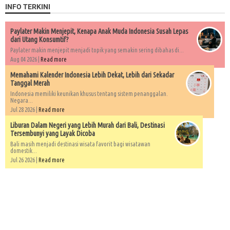
INFO TERKINI
Paylater Makin Menjepit, Kenapa Anak Muda Indonesia Susah Lepas
dari Utang Konsumtif?
Paylater makin menjepit menjadi topik yang semakin sering dibahas di...
Aug 04 2026 |
Read more
Memahami Kalender Indonesia Lebih Dekat, Lebih dari Sekadar
Tanggal Merah
Indonesia memiliki keunikan khusus tentang sistem penanggalan.
Negara...
Jul 28 2026 |
Read more
Liburan Dalam Negeri yang Lebih Murah dari Bali, Destinasi
Tersembunyi yang Layak Dicoba
Bali masih menjadi destinasi wisata favorit bagi wisatawan
domestik...
Jul 26 2026 |
Read more