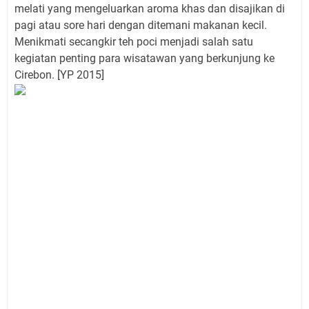
melati yang mengeluarkan aroma khas dan disajikan di
pagi atau sore hari dengan ditemani makanan
ke
cil.
Menikmati secangkir teh poci menjadi sa
l
ah satu
kegiatan penting para wisatawan yang berku
n
jung ke
Cirebon. [YP 2015]