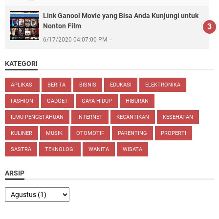
Link Ganool Movie yang Bisa Anda Kunjungi untuk
Nonton Film
6/17/2020 04:07:00 PM
KATEGORI
APLIKASI
BERITA
BISNIS
EDUKASI
ELEKTRONIKA
FASHION
GADGET
GAYA HIDUP
HIBURAN
ILMU PENGETAHUAN
INTERNET
KECANTIKAN
KESEHATAN
KULINER
MUSIK
OTOMOTIF
PARENTING
PROPERTI
SASTRA
TEKNOLOGI
WANITA
WISATA
ARSIP