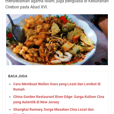
menyebarkan agama Islam, juga penguasa di Kesultanan
Cirebon pada Abad XVI.
BACA JUGA
Cara Membuat Wallen Soes yang Lezat dan Lembut di
Rumah
China Garden Restaurant River Edge: Surga Kuliner Cina
yang Autentik di New Jersey
Shanghai Ramsey, Surga Masakan Cina Lezat dan