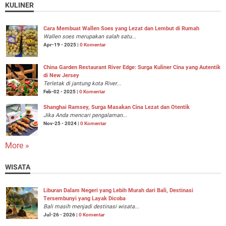
KULINER
Cara Membuat Wallen Soes yang Lezat dan Lembut di Rumah
Wallen soes merupakan salah satu...
Apr-19 - 2025 |
0 Komentar
China Garden Restaurant River Edge: Surga Kuliner Cina yang Autentik
di New Jersey
Terletak di jantung kota River...
Feb-02 - 2025 |
0 Komentar
Shanghai Ramsey, Surga Masakan Cina Lezat dan Otentik
Jika Anda mencari pengalaman...
Nov-25 - 2024 |
0 Komentar
More »
WISATA
Liburan Dalam Negeri yang Lebih Murah dari Bali, Destinasi
Tersembunyi yang Layak Dicoba
Bali masih menjadi destinasi wisata...
Jul-26 - 2026 |
0 Komentar