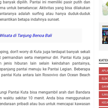
banyak dipilih. Pantai ini memiliki pasir putih dan
 untuk berselancar. Aktivitas yang bisa dilakukan
antaranya adalah surfing atau hanya duduk-duduk
 menantikan betapa indahnya sunset.
isata di Tanjung Benoa Bali
ing, don’t worry di Kuta juga terdapat banyak sekali
t permandian serta menjemur diri. Pantai Kuta juga
KATE
jenis hiburan lain selain keindahan pantainya,
sepanjang pantai menuju ke Pantai Legian. Beberapa
APLI
g pantai Kuta antara lain Rosovivo dan Ocean Beach
ELEK
GAYA
ungi Pantai Kuta bisa mengambil arah dari Bandara
ILM
 waktu sekitar 10 menit. Anda bisa menggunakan
KEC
i, kendaraan pribadi atau bus untuk mencapai kawasan