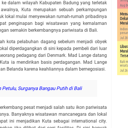
sering
k ke dalam wilayah Kabupaten Badung yang terletak
Aug 04
 awalnya, Kuta merupakan sebuah perkampungan
Memah
duk lokal mulai menyewakan rumah-rumah pribadinya
Dekat
mpat penginapan bagi wisatawan yang kemalaman
Mera
Indon
engan semakin berkembangnya pariwisata di Bali.
penan
Jul 28
ah kota pelabuhan dagang sebelum menjadi obyek
Libur
 lokal diperdagangkan di sini kepada pembeli dari luar
Murah
 seorang pedagang dari Denmark. Mad Lange datang
Ters
 Kuta ia mendirikan basis perdagangan. Mad Lange
Bali m
wisat
i dan Belanda karena keahliannya dalam bernegosiasi.
Jul 26
Petulu, Surganya Bangau Putih di Bali
erkembang pesat menjadi salah satu ikon pariwisata
usnya. Banyaknya wisatawan mancanegara dan lokal
at ini menjadikan Kuta sebagai international city.
ngkap jika dilihat dari segi fasilitas. Di sini banyak