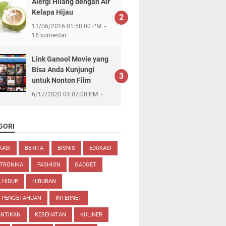
Alergi Hilang dengan Air
Kelapa Hijau
11/06/2016 01:58:00 PM
16 komentar
Link Ganool Movie yang
Bisa Anda Kunjungi
untuk Nonton Film
6/17/2020 04:07:00 PM
GORI
KASI
BERITA
BISNIS
EDUKASI
TRONIKA
FASHION
GADGET
 HIDUP
HIBURAN
U PENGETAHUAN
INTERNET
ANTIKAN
KESEHATAN
KULINER