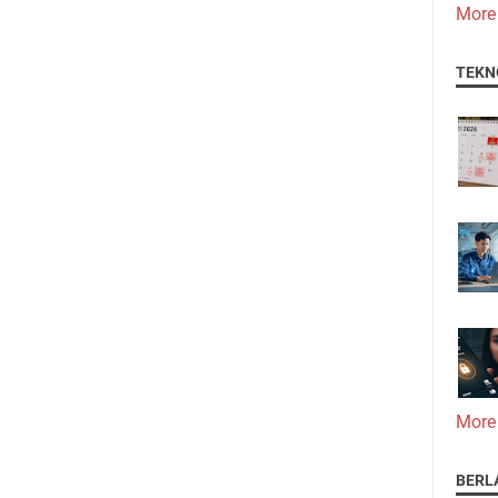
More
TEKN
More
BERL