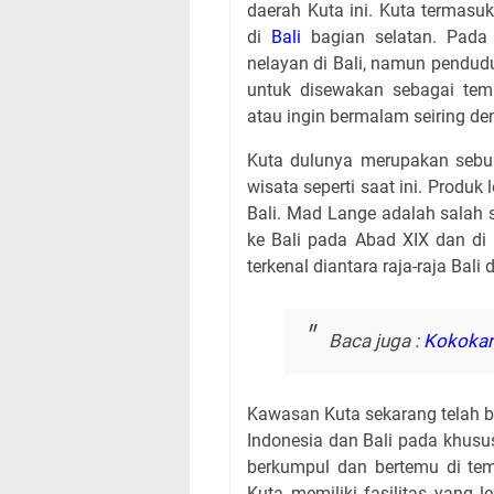
daerah Kuta ini. Kuta termasu
di
Bali
bagian selatan. Pada
nelayan di Bali, namun pendu
untuk disewakan sebagai te
atau ingin bermalam seiring d
Kuta dulunya merupakan sebu
wisata seperti saat ini. Produk
Bali. Mad Lange adalah salah
ke Bali pada Abad XIX dan di
terkenal diantara raja-raja Bal
Baca juga :
Kokokan 
Kawasan Kuta sekarang telah b
Indonesia dan Bali pada khus
berkumpul dan bertemu di temp
Kuta memiliki fasilitas yang le