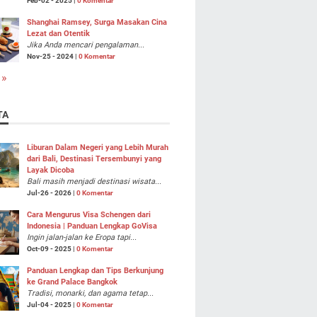
Feb-02 - 2025 |
0 Komentar
Shanghai Ramsey, Surga Masakan Cina
Lezat dan Otentik
Jika Anda mencari pengalaman...
Nov-25 - 2024 |
0 Komentar
 »
TA
Liburan Dalam Negeri yang Lebih Murah
dari Bali, Destinasi Tersembunyi yang
Layak Dicoba
Bali masih menjadi destinasi wisata...
Jul-26 - 2026 |
0 Komentar
Cara Mengurus Visa Schengen dari
Indonesia | Panduan Lengkap GoVisa
Ingin jalan-jalan ke Eropa tapi...
Oct-09 - 2025 |
0 Komentar
Panduan Lengkap dan Tips Berkunjung
ke Grand Palace Bangkok
Tradisi, monarki, dan agama tetap...
Jul-04 - 2025 |
0 Komentar