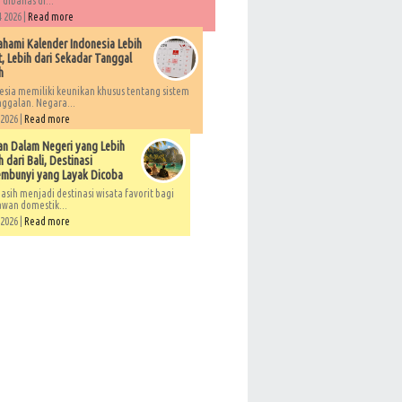
 dibahas di...
 2026 |
Read more
ami Kalender Indonesia Lebih
, Lebih dari Sekadar Tanggal
h
esia memiliki keunikan khusus tentang sistem
ggalan. Negara...
 2026 |
Read more
an Dalam Negeri yang Lebih
 dari Bali, Destinasi
embunyi yang Layak Dicoba
asih menjadi destinasi wisata favorit bagi
awan domestik...
 2026 |
Read more