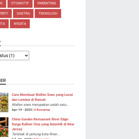
IK
OTOMOTIF
PARENTING
ERTI
SASTRA
TEKNOLOGI
ITA
WISATA
P
NER
Cara Membuat Wallen Soes yang Lezat
dan Lembut di Rumah
Wallen soes merupakan salah satu...
Apr-19 - 2025 |
0 Komentar
China Garden Restaurant River Edge:
Surga Kuliner Cina yang Autentik di New
Jersey
Terletak di jantung kota River...