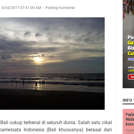
8/04/2017 07:41:00 AM
Posting Komentar
INFO 
Payla
Muda 
ali cukup terkenal di seluruh dunia. Salah satu cikal
Kons
ariwisata Indonesia (Bali khususnya) berasal dari
Payla