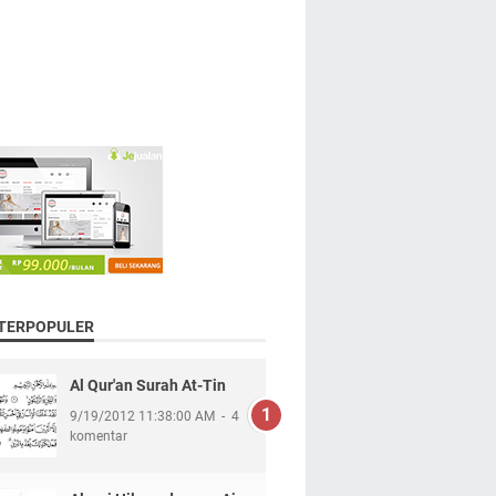
 TERPOPULER
Al Qur'an Surah At-Tin
9/19/2012 11:38:00 AM
4
komentar