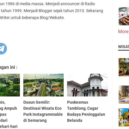
ahun 1986 di media massa. Menjadi announcer di Radio
 tahun 1999. Menjadi Blogger sejak tahun 2010. Sekarang
 Writer untuk beberapa Blog/Website.
More
WISA
an ini :
is,
Dusun Semilir:
Puskesmas
ng Ampuh
Destinasi Wisata Eco
Tamblong, Cagar
epas
Park Instagrammable
Budaya Peninggalan
dari
di Semarang
Belanda
ehari-hari