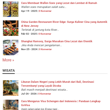
Cara Membuat Wallen Soes yang Lezat dan Lembut di Rumah
Wallen soes merupakan salah satu...
Apr-19 - 2025 |
0 Komentar
China Garden Restaurant River Edge: Surga Kuliner Cina yang Autentik
di New Jersey
Terletak di jantung kota River...
Feb-02 - 2025 |
0 Komentar
Shanghai Ramsey, Surga Masakan Cina Lezat dan Otentik
Jika Anda mencari pengalaman...
Nov-25 - 2024 |
0 Komentar
More »
WISATA
Liburan Dalam Negeri yang Lebih Murah dari Bali, Destinasi
Tersembunyi yang Layak Dicoba
Bali masih menjadi destinasi wisata...
Jul-26 - 2026 |
0 Komentar
Cara Mengurus Visa Schengen dari Indonesia | Panduan Lengkap
GoVisa
Ingin jalan-jalan ke Eropa tapi...