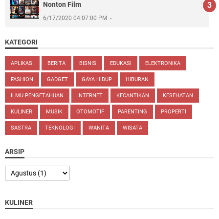
Nonton Film
6/17/2020 04:07:00 PM
KATEGORI
APLIKASI
BERITA
BISNIS
EDUKASI
ELEKTRONIKA
FASHION
GADGET
GAYA HIDUP
HIBURAN
ILMU PENGETAHUAN
INTERNET
KECANTIKAN
KESEHATAN
KULINER
MUSIK
OTOMOTIF
PARENTING
PROPERTI
SASTRA
TEKNOLOGI
WANITA
WISATA
ARSIP
KULINER