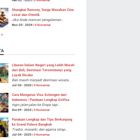
Feb-02 - 2025 |
0 Komentar
Shanghai Ramsey, Surga Masakan Cina
Lezat dan Otentik
Jika Anda mencari pengalaman...
Nov-25 - 2024 |
0 Komentar
 »
TA
Liburan Dalam Negeri yang Lebih Murah
dari Bali, Destinasi Tersembunyi yang
Layak Dicoba
Bali masih menjadi destinasi wisata...
Jul-26 - 2026 |
0 Komentar
Cara Mengurus Visa Schengen dari
Indonesia | Panduan Lengkap GoVisa
Ingin jalan-jalan ke Eropa tapi...
Oct-09 - 2025 |
0 Komentar
Panduan Lengkap dan Tips Berkunjung
ke Grand Palace Bangkok
Tradisi, monarki, dan agama tetap...
Jul-04 - 2025 |
0 Komentar