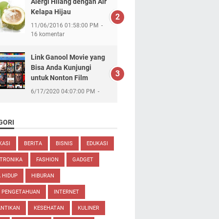
Alergi Hilang dengan Air
Kelapa Hijau
11/06/2016 01:58:00 PM
16 komentar
Link Ganool Movie yang
Bisa Anda Kunjungi
untuk Nonton Film
6/17/2020 04:07:00 PM
GORI
KASI
BERITA
BISNIS
EDUKASI
TRONIKA
FASHION
GADGET
 HIDUP
HIBURAN
U PENGETAHUAN
INTERNET
ANTIKAN
KESEHATAN
KULINER