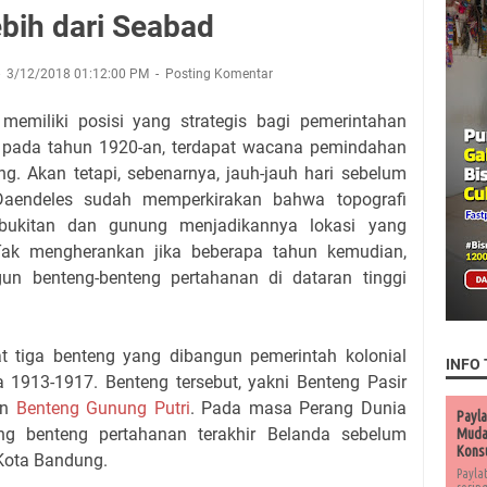
ebih dari Seabad
3/12/2018 01:12:00 PM
Posting Komentar
emiliki posisi yang strategis bagi pemerintahan
gi, pada tahun 1920-an, terdapat wacana pemindahan
ng. Akan tetapi, sebenarnya, jauh-jauh hari sebelum
aendeles sudah memperkirakan bahwa topografi
erbukitan dan gunung menjadikannya lokasi yang
 Tak mengherankan jika beberapa tahun kemudian,
un benteng-benteng pertahanan di dataran tinggi
 tiga benteng yang dibangun pemerintah kolonial
INFO 
1913-1917. Benteng tersebut, yakni Benteng Pasir
an
Benteng Gunung Putri
. Pada masa Perang Dunia
Payla
ng benteng pertahanan terakhir Belanda sebelum
Muda 
Kons
Kota Bandung.
Payla