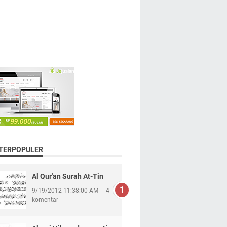
 TERPOPULER
Al Qur'an Surah At-Tin
9/19/2012 11:38:00 AM
4
komentar