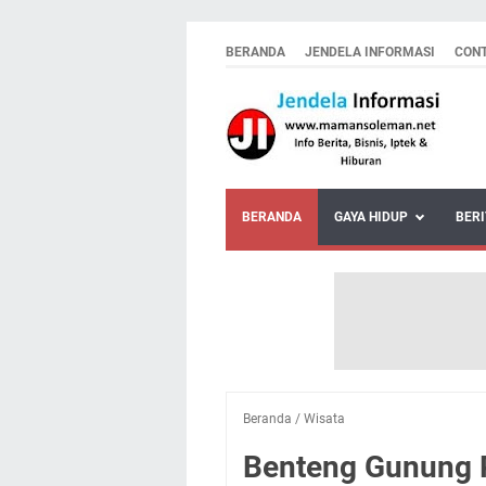
BERANDA
JENDELA INFORMASI
CON
BERANDA
GAYA HIDUP
BERI
Beranda
/
Wisata
Benteng Gunung P