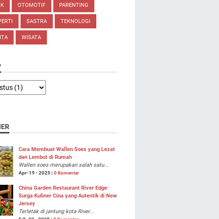
IK
OTOMOTIF
PARENTING
ERTI
SASTRA
TEKNOLOGI
ITA
WISATA
P
NER
Cara Membuat Wallen Soes yang Lezat
dan Lembut di Rumah
Wallen soes merupakan salah satu...
Apr-19 - 2025 |
0 Komentar
China Garden Restaurant River Edge:
Surga Kuliner Cina yang Autentik di New
Jersey
Terletak di jantung kota River...