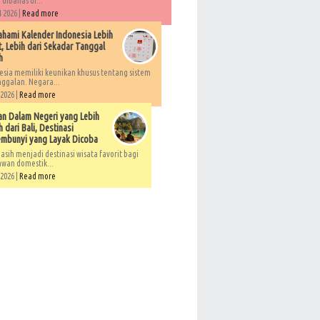
 dibahas di...
 2026 |
Read more
ami Kalender Indonesia Lebih
, Lebih dari Sekadar Tanggal
h
esia memiliki keunikan khusus tentang sistem
ggalan. Negara...
 2026 |
Read more
an Dalam Negeri yang Lebih
 dari Bali, Destinasi
embunyi yang Layak Dicoba
asih menjadi destinasi wisata favorit bagi
awan domestik...
 2026 |
Read more