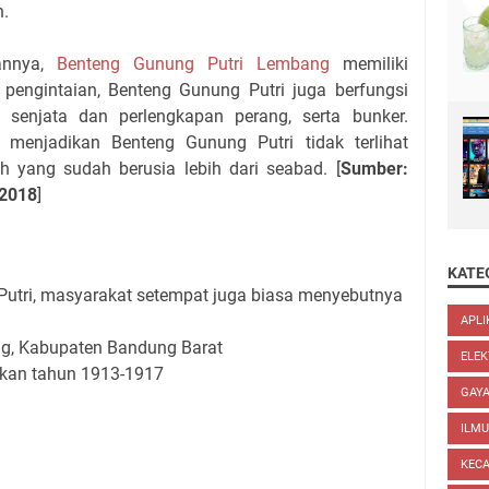
h.
nannya,
Benteng Gunung Putri Lembang
memiliki
 pengintaian, Benteng Gunung Putri juga berfungsi
senjata dan perlengkapan perang, serta bunker.
 menjadikan Benteng Gunung Putri tidak terlihat
h yang sudah berusia lebih dari seabad. [
Sumber:
/2018
]
KATE
utri, masyarakat setempat juga biasa menyebutnya
APLI
ng, Kabupaten Bandung Barat
ELEK
akan tahun 1913-1917
GAYA
ILM
KEC