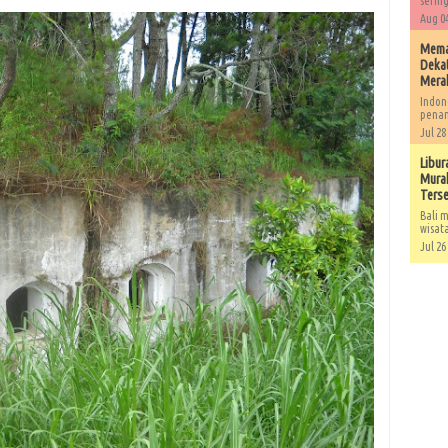
sering
Aug 04
Memah
Dekat
Mera
Indon
penan
Jul 28
Libur
Murah
Ters
Bali m
wisat
Jul 26