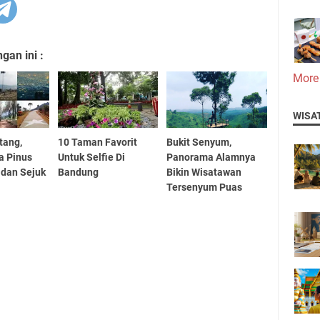
an ini :
More
WISA
tang,
10 Taman Favorit
Bukit Senyum,
a Pinus
Untuk Selfie Di
Panorama Alamnya
 dan Sejuk
Bandung
Bikin Wisatawan
Tersenyum Puas