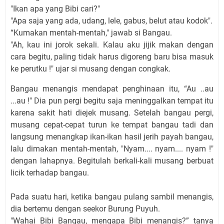
"Ikan apa yang Bibi cari?"
"Apa saja yang ada, udang, lele, gabus, belut atau kodok".
“Kumakan mentah-mentah," jawab si Bangau.
"Ah, kau ini jorok sekali. Kalau aku jijik makan dengan
cara begitu, paling tidak harus digoreng baru bisa masuk
ke perutku !" ujar si musang dengan congkak.
Bangau menangis mendapat penghinaan itu, “Au ..au
...au !" Dia pun pergi begitu saja meninggalkan tempat itu
karena sakit hati diejek musang. Setelah bangau pergi,
musang cepat-cepat turun ke tempat bangau tadi dan
langsung menangkap ikan-ikan hasil jerih payah bangau,
lalu dimakan mentah-mentah, "Nyam.... nyam.... nyam !"
dengan lahapnya. Begitulah berkali-kali musang berbuat
licik terhadap bangau.
Pada suatu hari, ketika bangau pulang sambil menangis,
dia bertemu dengan seekor Burung Puyuh.
"Wahai Bibi Bangau, mengapa Bibi menangis?” tanya