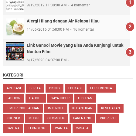
9/19/2012 11:38:00 AM
4 komentar
Alergi Hilang dengan Air Kelapa Hijau
11/06/2016 01:58:00 PM
16 komentar
Link Ganool Movie yang Bisa Anda Kunjungi untuk
Nonton Film
6/17/2020 04:07:00 PM
KATEGORI
APLIKASI
BERITA
BISNIS
EDUKASI
ELEKTRONIKA
FASHION
GADGET
GAYA HIDUP
HIBURAN
ILMU PENGETAHUAN
INTERNET
KECANTIKAN
KESEHATAN
KULINER
MUSIK
OTOMOTIF
PARENTING
PROPERTI
SASTRA
TEKNOLOGI
WANITA
WISATA