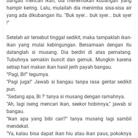
bangau mencari ikan, dia menemukan kubangan yang
hampir kering. Lalu, mulailah dia menimba sisa-sisa air
yang ada dikubangan itu. "Buk syer... buk syer... buk syer
!"
Setelah air tersebut tinggal sedikit, maka tampaklah ikan-
ikan yang mulai kebingungan. Bersamaan dengan itu
datanglah si musang. Dia berdiri di atas pematang.
Tubuhnya semakin buncit dan gemuk. Mungkin karena
setiap hari makan ikan hasil jerih payah bangau.
“Pagi, Bi!” tegurnya.
"Pagi juga!" Jawab si bangau tanpa rasa gentar sedikit
pun.
"Sedang apa, Bi ?' tanya si musang dengan ramahnya.
"Ah, lagi iseng mencari ikan, seekor hobinnya," jawab si
bangau.
"Ikan apa yang bibi cari?" tanya musang lagi sambil
mendekat.
"Ya, kalau bisa dapat ikan hiu atau ikan paus, pokoknya