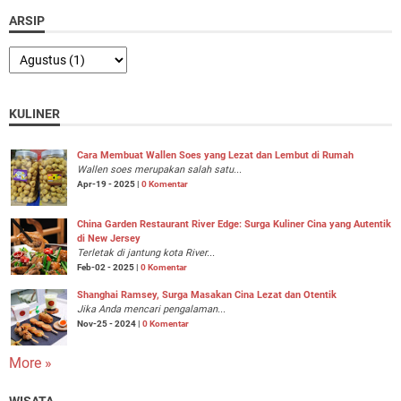
ARSIP
KULINER
Cara Membuat Wallen Soes yang Lezat dan Lembut di Rumah
Wallen soes merupakan salah satu...
Apr-19 - 2025 |
0 Komentar
China Garden Restaurant River Edge: Surga Kuliner Cina yang Autentik
di New Jersey
Terletak di jantung kota River...
Feb-02 - 2025 |
0 Komentar
Shanghai Ramsey, Surga Masakan Cina Lezat dan Otentik
Jika Anda mencari pengalaman...
Nov-25 - 2024 |
0 Komentar
More »
WISATA