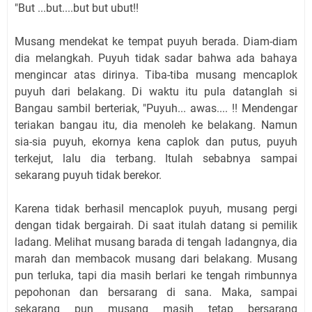
"But ...but....but but ubut!!
Musang mendekat ke tempat puyuh berada. Diam-diam
dia melangkah. Puyuh tidak sadar bahwa ada bahaya
mengincar atas dirinya. Tiba-tiba musang mencaplok
puyuh dari belakang. Di waktu itu pula datanglah si
Bangau sambil berteriak, "Puyuh... awas.... !! Mendengar
teriakan bangau itu, dia menoleh ke belakang. Namun
sia-sia puyuh, ekornya kena caplok dan putus, puyuh
terkejut, lalu dia terbang. Itulah sebabnya sampai
sekarang puyuh tidak berekor.
Karena tidak berhasil mencaplok puyuh, musang pergi
dengan tidak bergairah. Di saat itulah datang si pemilik
ladang. Melihat musang barada di tengah ladangnya, dia
marah dan membacok musang dari belakang. Musang
pun terluka, tapi dia masih berlari ke tengah rimbunnya
pepohonan dan bersarang di sana. Maka, sampai
sekarang pun musang masih tetap bersarang