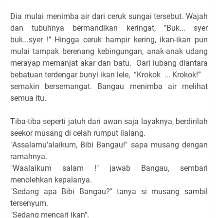
Dia mulai menimba air dari ceruk sungai tersebut. Wajah
dan tubuhnya bermandikan keringat, "Buk... syer
buk...syer !" Hingga ceruk hampir kering, ikan-ikan pun
mulai tampak berenang kebingungan, anak-anak udang
merayap memanjat akar dan batu. Oari lubang diantara
bebatuan terdengar bunyi ikan lele, “Krokok ... Krokok!”
semakin bersemangat. Bangau menimba air melihat
semua itu.
Tiba-tiba seperti jatuh dari awan saja layaknya, berdirilah
seekor musang di celah rumput ilalang.
"Assalamu'alaikum, Bibi Bangau!" sapa musang dengan
ramahnya.
"Waalaikum salam !" jawab Bangau, sembari
menolehkan kepalanya.
"Sedang apa Bibi Bangau?" tanya si musang sambil
tersenyum.
"Sedang mencari ikan".