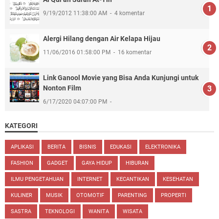
9/19/2012 11:38:00 AM
4 komentar
Alergi Hilang dengan Air Kelapa Hijau
11/06/2016 01:58:00 PM
16 komentar
Link Ganool Movie yang Bisa Anda Kunjungi untuk
Nonton Film
6/17/2020 04:07:00 PM
KATEGORI
APLIKASI
BERITA
BISNIS
EDUKASI
ELEKTRONIKA
FASHION
GADGET
GAYA HIDUP
HIBURAN
ILMU PENGETAHUAN
INTERNET
KECANTIKAN
KESEHATAN
KULINER
MUSIK
OTOMOTIF
PARENTING
PROPERTI
SASTRA
TEKNOLOGI
WANITA
WISATA