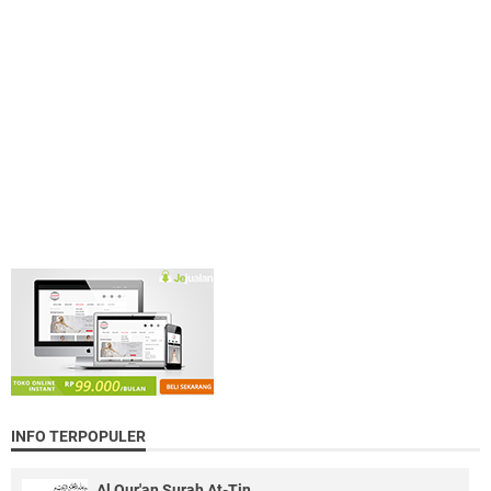
INFO TERPOPULER
Al Qur'an Surah At-Tin