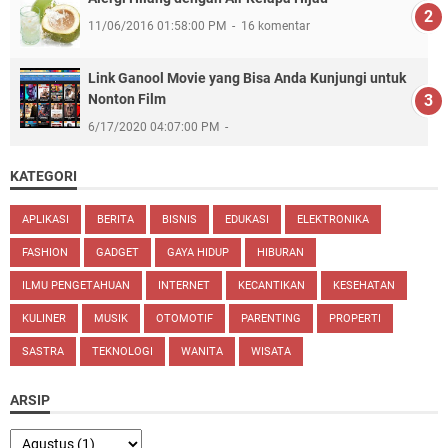
11/06/2016 01:58:00 PM
16 komentar
Link Ganool Movie yang Bisa Anda Kunjungi untuk
Nonton Film
6/17/2020 04:07:00 PM
KATEGORI
APLIKASI
BERITA
BISNIS
EDUKASI
ELEKTRONIKA
FASHION
GADGET
GAYA HIDUP
HIBURAN
ILMU PENGETAHUAN
INTERNET
KECANTIKAN
KESEHATAN
KULINER
MUSIK
OTOMOTIF
PARENTING
PROPERTI
SASTRA
TEKNOLOGI
WANITA
WISATA
ARSIP