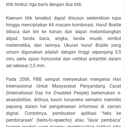
titik timbul; tiga baris dengan dua titik.
Keenam titik tersebut dapat disusun sedemikian rupa
hingga menciptakan 64 macam kombinasi. Huruf Braille
dibaca dari kiri ke kanan dan dapat melambangkan
abjad, tanda baca, angka, tanda musik, simbol
matematika, dan lainnya. Ukuran huruf Braille yang
umum digunakan adalah dengan tinggi sepanjang 0,5
mm, serta spasi horizontal dan vertikal antartitik dalam
sel sebesar 2,5 mm.
Pada 2006, PBB sempat menyerukan mengenai Hari
Internasional Untuk Masyarakat Penyandang Cacat
(International Day for Disabled People) bertemakan e-
aksesibilitas. Artinya, kaum tunanetra semakin memiliki
pejuang dalam hal pengaksesan informasi di zaman
digital. Contohnya, pembuatan aplikasi “teks ke
pembicaraan" (texts-to-speechs) atau "layar pembaca"
(screen reader) yang mampu membacakan ketikan teks