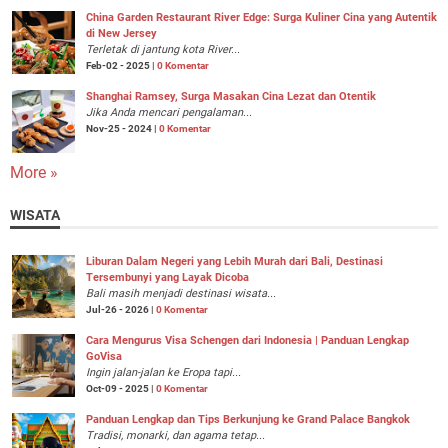
China Garden Restaurant River Edge: Surga Kuliner Cina yang Autentik
di New Jersey
Terletak di jantung kota River...
Feb-02 - 2025 |
0 Komentar
Shanghai Ramsey, Surga Masakan Cina Lezat dan Otentik
Jika Anda mencari pengalaman...
Nov-25 - 2024 |
0 Komentar
More »
WISATA
Liburan Dalam Negeri yang Lebih Murah dari Bali, Destinasi
Tersembunyi yang Layak Dicoba
Bali masih menjadi destinasi wisata...
Jul-26 - 2026 |
0 Komentar
Cara Mengurus Visa Schengen dari Indonesia | Panduan Lengkap
GoVisa
Ingin jalan-jalan ke Eropa tapi...
Oct-09 - 2025 |
0 Komentar
Panduan Lengkap dan Tips Berkunjung ke Grand Palace Bangkok
Tradisi, monarki, dan agama tetap...