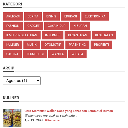
KATEGORI
APLIKASI
BERITA
BISNIS
EDUKASI
ELEKTRONIKA
FASHION
GADGET
GAYA HIDUP
HIBURAN
ILMU PENGETAHUAN
INTERNET
KECANTIKAN
KESEHATAN
KULINER
MUSIK
OTOMOTIF
PARENTING
PROPERTI
SASTRA
TEKNOLOGI
WANITA
WISATA
ARSIP
KULINER
Cara Membuat Wallen Soes yang Lezat dan Lembut di Rumah
Wallen soes merupakan salah satu...
Apr-19 - 2025 |
0 Komentar