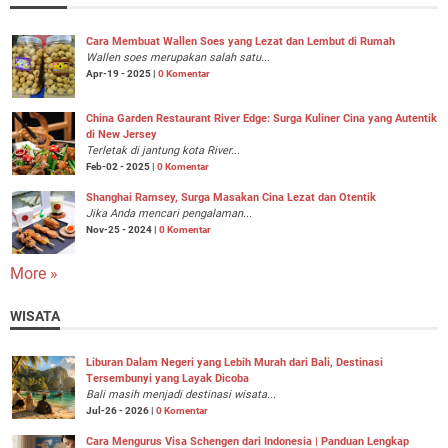
Cara Membuat Wallen Soes yang Lezat dan Lembut di Rumah
Wallen soes merupakan salah satu...
Apr-19 - 2025 |
0 Komentar
China Garden Restaurant River Edge: Surga Kuliner Cina yang Autentik
di New Jersey
Terletak di jantung kota River...
Feb-02 - 2025 |
0 Komentar
Shanghai Ramsey, Surga Masakan Cina Lezat dan Otentik
Jika Anda mencari pengalaman...
Nov-25 - 2024 |
0 Komentar
More »
WISATA
Liburan Dalam Negeri yang Lebih Murah dari Bali, Destinasi
Tersembunyi yang Layak Dicoba
Bali masih menjadi destinasi wisata...
Jul-26 - 2026 |
0 Komentar
Cara Mengurus Visa Schengen dari Indonesia | Panduan Lengkap