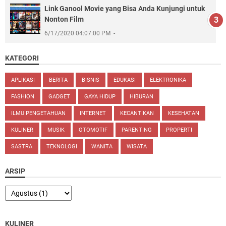
Link Ganool Movie yang Bisa Anda Kunjungi untuk
Nonton Film
6/17/2020 04:07:00 PM
KATEGORI
APLIKASI
BERITA
BISNIS
EDUKASI
ELEKTRONIKA
FASHION
GADGET
GAYA HIDUP
HIBURAN
ILMU PENGETAHUAN
INTERNET
KECANTIKAN
KESEHATAN
KULINER
MUSIK
OTOMOTIF
PARENTING
PROPERTI
SASTRA
TEKNOLOGI
WANITA
WISATA
ARSIP
KULINER