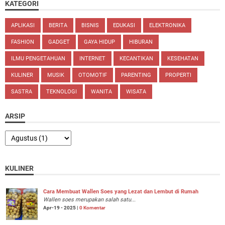
KATEGORI
APLIKASI
BERITA
BISNIS
EDUKASI
ELEKTRONIKA
FASHION
GADGET
GAYA HIDUP
HIBURAN
ILMU PENGETAHUAN
INTERNET
KECANTIKAN
KESEHATAN
KULINER
MUSIK
OTOMOTIF
PARENTING
PROPERTI
SASTRA
TEKNOLOGI
WANITA
WISATA
ARSIP
KULINER
Cara Membuat Wallen Soes yang Lezat dan Lembut di Rumah
Wallen soes merupakan salah satu...
Apr-19 - 2025 |
0 Komentar