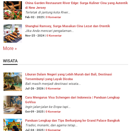
China Garden Restaurant River Edge: Surga Kuliner Cina yang Autentik
di New Jersey
Terletak di jantung kota River...
Feb-02 - 2025 |
0 Komentar
Shanghai Ramsey, Surga Masakan Cina Lezat dan Otentik
Jika Anda mencari pengalaman...
Nov-25 - 2024 |
0 Komentar
More »
WISATA
Liburan Dalam Negeri yang Lebih Murah dari Bali, Destinasi
Tersembunyi yang Layak Dicoba
Bali masih menjadi destinasi wisata...
Jul-26 - 2026 |
0 Komentar
Cara Mengurus Visa Schengen dari Indonesia | Panduan Lengkap
GoVisa
Ingin jalan-jalan ke Eropa tapi...
Oct-09 - 2025 |
0 Komentar
Panduan Lengkap dan Tips Berkunjung ke Grand Palace Bangkok
Tradisi, monarki, dan agama tetap...
Jul-04 - 2025 |
0 Komentar