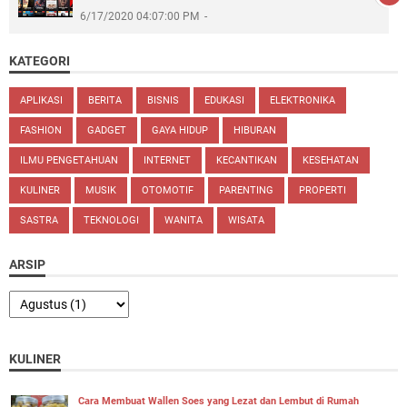
6/17/2020 04:07:00 PM
KATEGORI
APLIKASI
BERITA
BISNIS
EDUKASI
ELEKTRONIKA
FASHION
GADGET
GAYA HIDUP
HIBURAN
ILMU PENGETAHUAN
INTERNET
KECANTIKAN
KESEHATAN
KULINER
MUSIK
OTOMOTIF
PARENTING
PROPERTI
SASTRA
TEKNOLOGI
WANITA
WISATA
ARSIP
KULINER
Cara Membuat Wallen Soes yang Lezat dan Lembut di Rumah