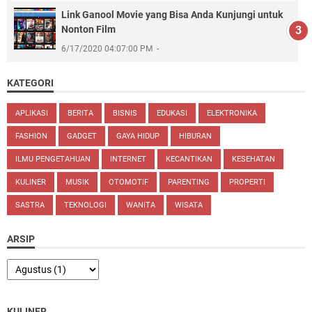
Link Ganool Movie yang Bisa Anda Kunjungi untuk
Nonton Film
6/17/2020 04:07:00 PM
KATEGORI
APLIKASI
BERITA
BISNIS
EDUKASI
ELEKTRONIKA
FASHION
GADGET
GAYA HIDUP
HIBURAN
ILMU PENGETAHUAN
INTERNET
KECANTIKAN
KESEHATAN
KULINER
MUSIK
OTOMOTIF
PARENTING
PROPERTI
SASTRA
TEKNOLOGI
WANITA
WISATA
ARSIP
KULINER