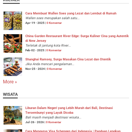
Cara Membuat Wallen Soes yang Lezat dan Lembut di Rumah
Wallen soes merupakan salah satu...
Apr-19 - 2025 |
0 Komentar
China Garden Restaurant River Edge: Surga Kuliner Cina yang Autentik
di New Jersey
Terletak di jantung kota River...
Feb-02 - 2025 |
0 Komentar
Shanghai Ramsey, Surga Masakan Cina Lezat dan Otentik
Jika Anda mencari pengalaman...
Nov-25 - 2024 |
0 Komentar
More »
WISATA
Liburan Dalam Negeri yang Lebih Murah dari Bali, Destinasi
Tersembunyi yang Layak Dicoba
Bali masih menjadi destinasi wisata...
Jul-26 - 2026 |
0 Komentar
Cara Mengurus Visa Schengen dari Indonesia | Panduan Lengkap