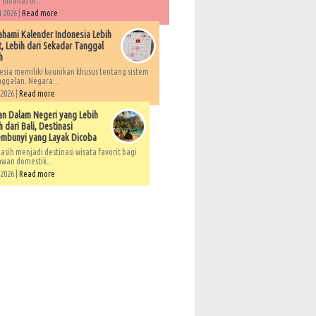
 dibahas di...
 2026 |
Read more
ami Kalender Indonesia Lebih
, Lebih dari Sekadar Tanggal
h
esia memiliki keunikan khusus tentang sistem
ggalan. Negara...
 2026 |
Read more
an Dalam Negeri yang Lebih
 dari Bali, Destinasi
embunyi yang Layak Dicoba
asih menjadi destinasi wisata favorit bagi
awan domestik...
 2026 |
Read more