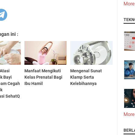
More
TEKN
an ini :
Atasi
Manfaat Mengikuti
Mengenal Sunat
k Bayi
Kelas Prenatal Bagi
Klamp Serta
eam Cegah
Ibu Hamil
Kelebihannya
ok
si SehatQ
More
BERL