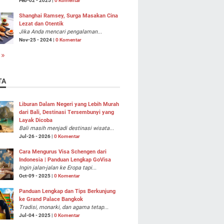
Feb-02 - 2025 |
0 Komentar
Shanghai Ramsey, Surga Masakan Cina
Lezat dan Otentik
Jika Anda mencari pengalaman...
Nov-25 - 2024 |
0 Komentar
 »
TA
Liburan Dalam Negeri yang Lebih Murah
dari Bali, Destinasi Tersembunyi yang
Layak Dicoba
Bali masih menjadi destinasi wisata...
Jul-26 - 2026 |
0 Komentar
Cara Mengurus Visa Schengen dari
Indonesia | Panduan Lengkap GoVisa
Ingin jalan-jalan ke Eropa tapi...
Oct-09 - 2025 |
0 Komentar
Panduan Lengkap dan Tips Berkunjung
ke Grand Palace Bangkok
Tradisi, monarki, dan agama tetap...
Jul-04 - 2025 |
0 Komentar