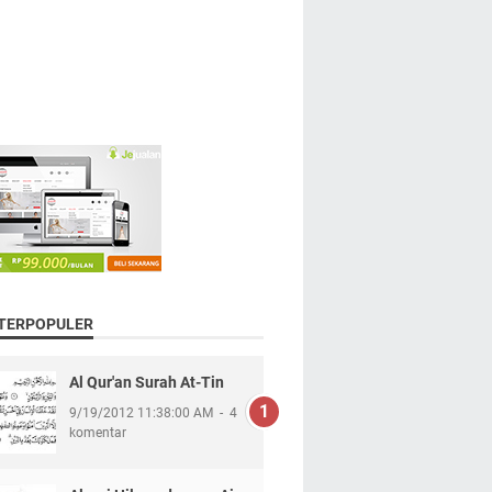
 TERPOPULER
Al Qur'an Surah At-Tin
9/19/2012 11:38:00 AM
4
komentar