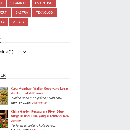
IK
OTOMOTIF
PARENTING
ERTI
SASTRA
TEKNOLOGI
ITA
WISATA
P
NER
Cara Membuat Wallen Soes yang Lezat
dan Lembut di Rumah
Wallen soes merupakan salah satu...
Apr-19 - 2025 |
0 Komentar
China Garden Restaurant River Edge:
Surga Kuliner Cina yang Autentik di New
Jersey
Terletak di jantung kota River...