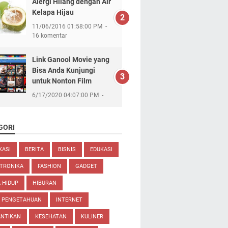
Alergi Hilang dengan Air
Kelapa Hijau
11/06/2016 01:58:00 PM
16 komentar
Link Ganool Movie yang
Bisa Anda Kunjungi
untuk Nonton Film
6/17/2020 04:07:00 PM
GORI
KASI
BERITA
BISNIS
EDUKASI
TRONIKA
FASHION
GADGET
 HIDUP
HIBURAN
U PENGETAHUAN
INTERNET
ANTIKAN
KESEHATAN
KULINER