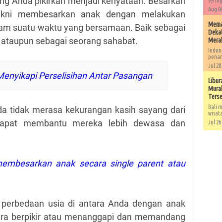
g Anda pikirkan menjadi kenyataan. Besarkan
sering
Aug 04
yakni membesarkan anak dengan melakukan
Memah
lam suatu waktu yang bersamaan. Baik sebagai
Dekat
u ataupun sebagai seorang sahabat.
Mera
Indon
penan
Jul 28
Menyikapi Perselisihan Antar Pasangan
Libur
Murah
Ters
Bali m
a tidak merasa kekurangan kasih sayang dari
wisat
dapat membantu mereka lebih dewasa dan
Jul 26
membesarkan anak secara single parent atau
 perbedaan usia di antara Anda dengan anak
ara berpikir atau menanggapi dan memandang