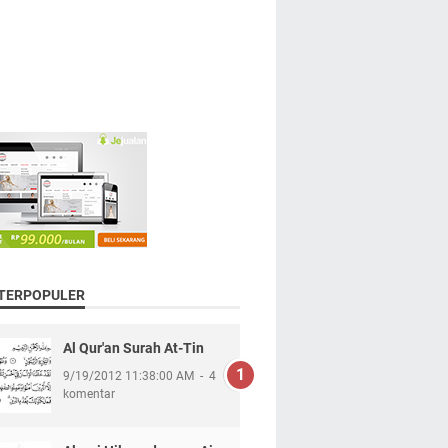
 TERPOPULER
Al Qur'an Surah At-Tin
9/19/2012 11:38:00 AM
4
komentar