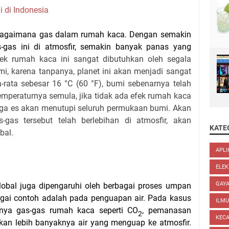
gi di Indonesia
ebagaimana gas dalam
rumah kaca
. Dengan semakin
-gas ini di atmosfir, semakin banyak panas yang
ek rumah kaca ini sangat dibutuhkan oleh segala
i, karena tanpanya, planet ini akan menjadi sangat
a-rata sebesar 16 °C (60 °F), bumi sebenarnya telah
temperaturnya semula, jika tidak ada efek rumah kaca
gga es akan menutupi seluruh permukaan bumi. Akan
s-gas tersebut telah berlebihan di atmosfir, akan
KATE
bal.
APLI
ELEK
GAYA
bal juga dipengaruhi oleh berbagai proses umpan
bagai contoh adalah pada penguapan
air
. Pada kasus
ILM
nya gas-gas rumah kaca seperti CO
, pemanasan
2
KEC
n lebih banyaknya air yang menguap ke atmosfir.