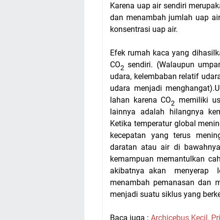
Karena uap air sendiri merupa
dan menambah jumlah uap air 
konsentrasi uap air.
Efek rumah kaca yang dihasilk
CO
sendiri. (Walaupun umpan
2
udara,
kelembaban relatif
udara
udara menjadi menghangat).U
lahan karena CO
memiliki us
2
lainnya adalah hilangnya 
Ketika temperatur global meni
kecepatan yang terus menin
daratan atau air di bawahnya
kemampuan memantulkan cahaya
akibatnya akan menyerap l
menambah pemanasan dan me
menjadi suatu siklus yang berke
Baca juga :
Archicebus Kecil, P