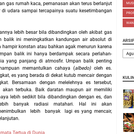
kan gas rumah kaca, pemanasan akan terus berlanjut
MUS
di udara sampai tercapainya suatu kesetimbangan
PROP
WAN
annya lebih besar bila dibandingkan oleh akibat gas
 balik ini meningkatkan kandungan air absolut di
ARSI
 hampir konstan atau bahkan agak menurun karena
mpan balik ini hanya berdampak secara perlahan-
ia yang panjang di atmosfir. Umpan balik penting
kemampuan memantulkan cahaya (
albedo
)
oleh es.
ngkat, es yang berada di dekat kutub mencair dengan
KULI
gkat. Bersamaan dengan melelehnya es tersebut,
 akan terbuka. Baik daratan maupun air memiliki
 lebih sedikit bila dibandingkan dengan es, dan
ebih banyak radiasi matahari. Hal ini akan
nimbulkan lebih banyak lagi es yang mencair,
lanjutan.
rimata Tertua di Dunia