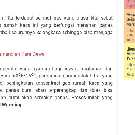
sering
Aug 04
Memah
mi itu terdapat selimut gas yang biasa kita sebut
Dekat
Mera
s rumah kaca ini yang berfungsi menahan panas
Indon
embali seluruhnya ke angkasa sehingga bisa menjaga
penan
Jul 28
Libur
Pemandian Para Dewa
Murah
Ters
Bali m
mperatur yang nyaman bagi hewan, tumbuhan dan
wisat
o
o
Jul 26
 yaitu 60
F/16
C, pemanasan bumi adalah hal yang
jadi peningkatan konsentrasi gas rumah kaca yang
ya, panas bumi akan terperangkap dan tidak bisa
dan bumi akan semakin panas. Proses inilah yang
l Warming
.