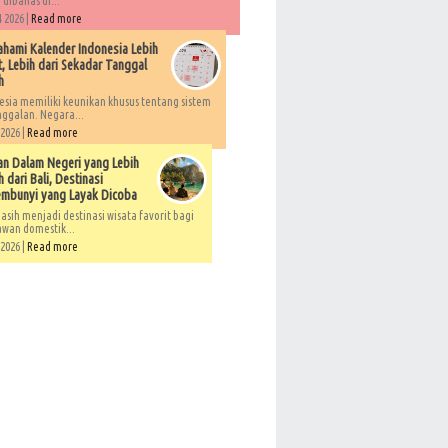
 dibahas di...
 2026 |
Read more
ami Kalender Indonesia Lebih
, Lebih dari Sekadar Tanggal
h
esia memiliki keunikan khusus tentang sistem
ggalan. Negara...
 2026 |
Read more
an Dalam Negeri yang Lebih
 dari Bali, Destinasi
embunyi yang Layak Dicoba
asih menjadi destinasi wisata favorit bagi
awan domestik...
 2026 |
Read more