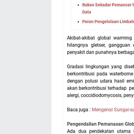
Bukan Sekadar Pemancar Sin
Data
Peran Pengelolaan Limbah
Akibat-akibat global warming
hilangnya gletser, gangguan
penyakit dan punahnya berbaga
Gradasi lingkungan yang dis
berkontribusi pada waterborne
dengan polusi udara hasil emi
akan berkontribusi terhadap p
alergi
,
coccidiodomycosis
, peny
Baca juga :
Mengenal Sungai-su
Pengendalian Pemanasan Glob
Ada
dua pendekatan utama u