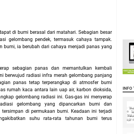
dapat di bumi berasal dari matahari. Sebagian besar
diasi gelombang pendek, termasuk
cahaya tampak
.
aan bumi, ia berubah dari cahaya menjadi panas yang
rap sebagian panas dan memantulkan kembali
ni berwujud radiasi
infra merah
gelombang panjang
gian panas tetap terperangkap di atmosfer bumi
INFO
gas rumah kaca
antara lain
uap air
,
karbon dioksida
,
ngkap gelombang radiasi ini. Gas-gas ini menyerap
adiasi gelombang yang dipancarkan bumi dan
 tersimpan di permukaan bumi. Keadaan ini terjadi
ngakibatkan suhu rata-rata tahunan
bumi
terus