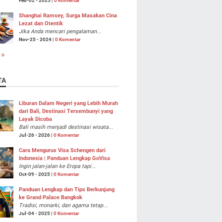
Feb-02 - 2025 |
0 Komentar
Shanghai Ramsey, Surga Masakan Cina
Lezat dan Otentik
Jika Anda mencari pengalaman...
Nov-25 - 2024 |
0 Komentar
 »
TA
Liburan Dalam Negeri yang Lebih Murah
dari Bali, Destinasi Tersembunyi yang
Layak Dicoba
Bali masih menjadi destinasi wisata...
Jul-26 - 2026 |
0 Komentar
Cara Mengurus Visa Schengen dari
Indonesia | Panduan Lengkap GoVisa
Ingin jalan-jalan ke Eropa tapi...
Oct-09 - 2025 |
0 Komentar
Panduan Lengkap dan Tips Berkunjung
ke Grand Palace Bangkok
Tradisi, monarki, dan agama tetap...
Jul-04 - 2025 |
0 Komentar