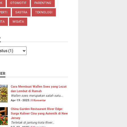
IK
OTOMOTIF
PARENTING
ERTI
SASTRA
TEKNOLOGI
ITA
WISATA
P
NER
Cara Membuat Wallen Soes yang Lezat
dan Lembut di Rumah
Wallen soes merupakan salah satu...
Apr-19 - 2025 |
0 Komentar
China Garden Restaurant River Edge:
Surga Kuliner Cina yang Autentik di New
Jersey
Terletak di jantung kota River...