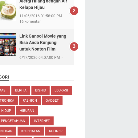
Alergi Hilang dengan Air
Kelapa Hijau
11/06/2016 01:58:00 PM
16 komentar
Link Ganool Movie yang
Bisa Anda Kunjungi
untuk Nonton Film
6/17/2020 04:07:00 PM
GORI
KASI
BERITA
BISNIS
EDUKASI
TRONIKA
FASHION
GADGET
 HIDUP
HIBURAN
U PENGETAHUAN
INTERNET
ANTIKAN
KESEHATAN
KULINER