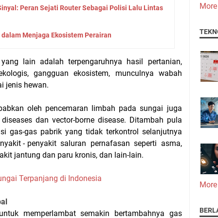
More
yal: Peran Sejati Router Sebagai Polisi Lalu Lintas
TEKN
 dalam Menjaga Ekosistem Perairan
 yang lain adalah terpengaruhnya hasil
pertanian
,
 ekologis, gangguan ekosistem, munculnya wabah
i jenis hewan.
ebabkan oleh pencemaran limbah pada sungai juga
 diseases dan vector-borne disease. Ditambah pula
si gas-gas pabrik yang tidak terkontrol selanjutnya
enyakit - penyakit saluran pernafasan seperti
asma
,
akit jantung dan paru kronis, dan lain-lain.
ngai Terpanjang di Indonesia
More
al
BERL
ntuk memperlambat semakin bertambahnya gas